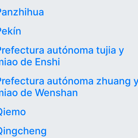
Panzhihua
Pekín
Prefectura autónoma tujia y
miao de Enshi
Prefectura autónoma zhuang 
miao de Wenshan
Qiemo
Qingcheng