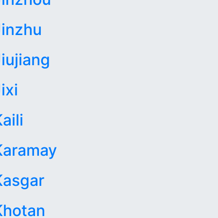
Jinzhu
iujiang
ixi
aili
Karamay
Kasgar
Khotan