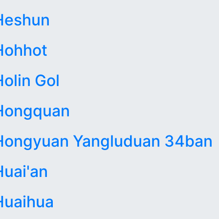
Heshun
Hohhot
Holin Gol
Hongquan
Hongyuan Yangluduan 34ban
Huai'an
Huaihua