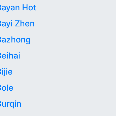
Bayan Hot
Bayi Zhen
Bazhong
Beihai
ijie
Bole
Burqin