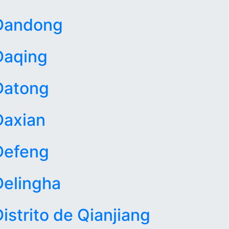
Dandong
Daqing
Datong
Daxian
Defeng
Delingha
istrito de Qianjiang