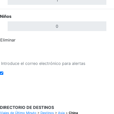
Niños
Eliminar
Completar
Buscar Vuelos
Añadir a alertas de tarifa
Buscar Vuelos
DIRECTORIO DE DESTINOS
Viajes de Último Minuto
>
Destinos
>
Asia
>
China