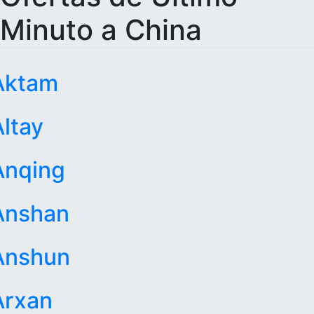
Minuto a China
Aktam
Altay
Anqing
Anshan
Anshun
Arxan