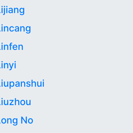
ijiang
Lincang
Linfen
inyi
Liupanshui
Liuzhou
Long No