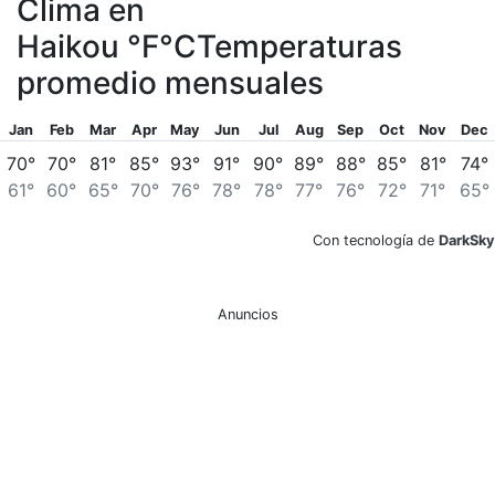
Clima en
Haikou
°F
°C
Temperaturas
promedio mensuales
Jan
Feb
Mar
Apr
May
Jun
Jul
Aug
Sep
Oct
Nov
Dec
70°
70°
81°
85°
93°
91°
90°
89°
88°
85°
81°
74°
61°
60°
65°
70°
76°
78°
78°
77°
76°
72°
71°
65°
Con tecnología de
DarkSky
Anuncios