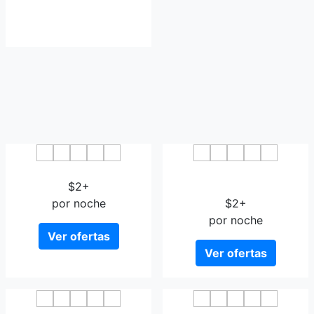
Yamanda Hotel Haikou
Jiajie Inn Haikou East Bus
$2+
Terminal Branch
por noche
$2+
por noche
Ver ofertas
Ver ofertas