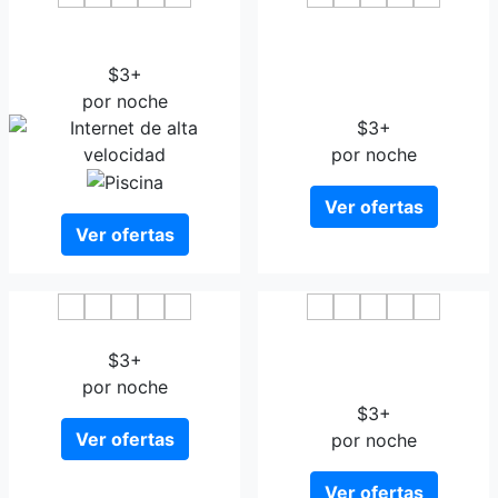
Haikou lanting city resort
GreenTree Inn Hainan
hotel
Haikou Haifu Road
$3+
Provincial Government
por noche
Express Hotel
$3+
por noche
Ver ofertas
Ver ofertas
Yiheyuan Hotel
GreenTree Inn Haikou City
$3+
Wuzhishan Road Business
por noche
Hotel
$3+
Ver ofertas
por noche
Ver ofertas