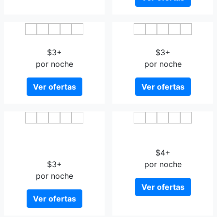
Wubu Laya Hotel
Vidicl Holiday Apartment
$3+
$3+
por noche
por noche
Ver ofertas
Ver ofertas
Haikou Time Inn Theme
Haikou Lingshan 898
Hotel Qilou Old Street
Business Hotel
Branch
$4+
$3+
por noche
por noche
Ver ofertas
Ver ofertas