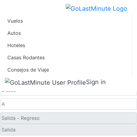
Vuelos
Ofertas de Viaje de
Autos
Hoteles
Último Minuto a
Casas Rodantes
Haikou
Consejos de Viaje
Solo ida
Sign in