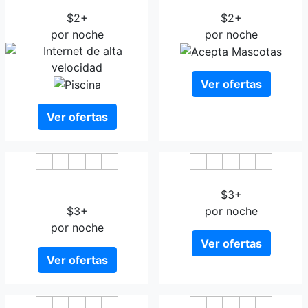
Meijing Seascape Hotel
Wander Hostel Haikou
$2+
$2+
por noche
por noche
Ver ofertas
Ver ofertas
7Days Inn Haikou
Beichen Hotel Haikou
Wuzhishan Road
$3+
$3+
por noche
por noche
Ver ofertas
Ver ofertas