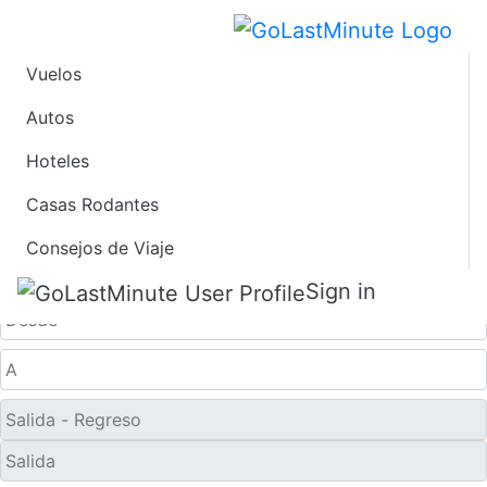
Vuelos
Ofertas de Viaje de
Autos
Hoteles
Último Minuto a
Casas Rodantes
Wensu
Consejos de Viaje
Solo ida
Sign in