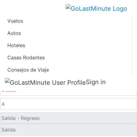
Vuelos
Ofertas de Viaje de
Autos
Hoteles
Último Minuto a
Casas Rodantes
Nanchang
Consejos de Viaje
Solo ida
Sign in