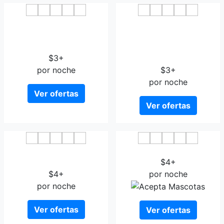
7 Days Premium Nanchang
GreenTree Inn Jiangxi
Liantang Yingbin Avenue
Nanchang East Beijing
Xiaolan Industrial Park
Road Nanchang University
$3+
Express Hotel
por noche
$3+
por noche
Ver ofertas
Ver ofertas
Dongcheng Hotel
Vienna Hotel Changnan
Qingshanhu
$4+
$4+
por noche
por noche
Ver ofertas
Ver ofertas