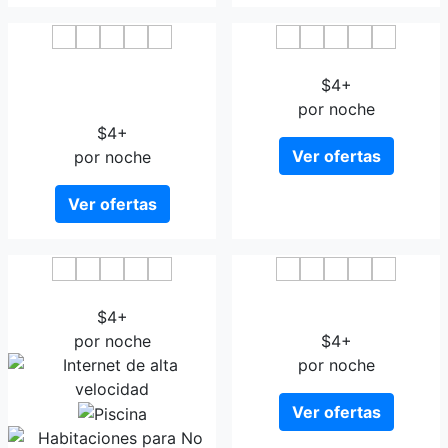
Lavande Hotel Nanchang
Starway Hotel Nanchang
Liantang Xiaolan Industrial
$4+
Park
por noche
$4+
Ver ofertas
por noche
Ver ofertas
Wenxin 99 CEO Hotel
Lavande Hotel Nanchang
$4+
Xianghu
por noche
$4+
por noche
Ver ofertas