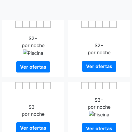
Baisheng Hotel
Shangkeyou Express
$2+
Nanchang Railway Station
por noche
$2+
por noche
Ver ofertas
Ver ofertas
Jinjiang Inn Nanchang Bayi
Milan Garden Hotel
Square Ximazhuang
$3+
$3+
por noche
por noche
Ver ofertas
Ver ofertas