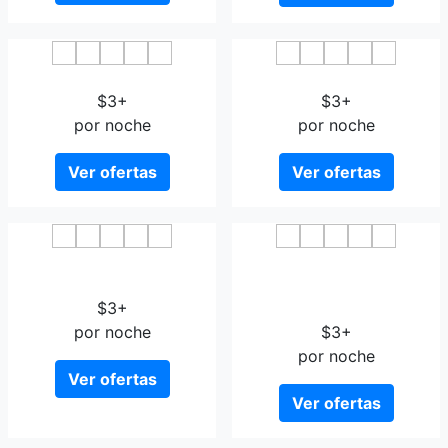
Tengwangge Hotel
Shangjian Chuangke Hotel
$3+
$3+
por noche
por noche
Ver ofertas
Ver ofertas
Jinjiang Inn Nanchang Bayi
7days Premium Nanchang
Square Yongshu Road
East Beijing Road
$3+
Hengmao Mengshidai
por noche
$3+
por noche
Ver ofertas
Ver ofertas