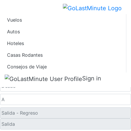
Vuelos
Ofertas de Viaje de
Autos
Hoteles
Último Minuto a
Casas Rodantes
Guyuan
Consejos de Viaje
Solo ida
Sign in