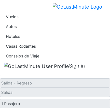
Vuelos
Ofertas de Viaje de
Autos
Último Minuto a Gulja
Hoteles
Casas Rodantes
Solo ida
Consejos de Viaje
Sign in