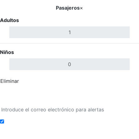
Pasajeros
×
Adultos
Niños
Eliminar
Completar
Buscar Vuelos
Añadir a alertas de tarifa
Buscar Vuelos