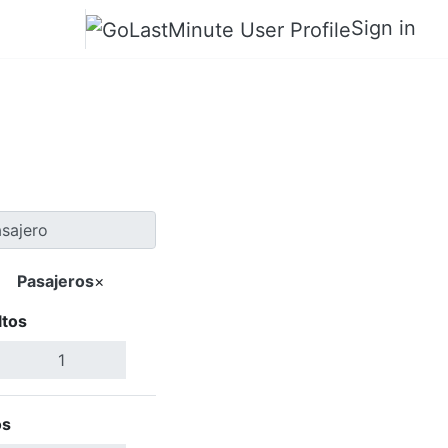
Sign in
o a Taiyuan
Pasajeros
×
ltos
Buscar Vuelos
os