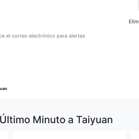
Elim
r a alertas de tarifa
Buscar Vuelos
yuan
 Último Minuto a Taiyuan