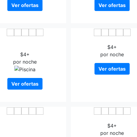
Ver ofertas
Ver ofertas
ang Inn Select Taiyuan South
Huamingwan Hotel
er Ringroll Pingyang Road
$4+
$4+
por noche
por noche
Ver ofertas
Ver ofertas
enTree Inn Taiyuan Yingze
Hanting Express Taiyuan 
eet Provincial Committee
$4+
Express Hotel
por noche