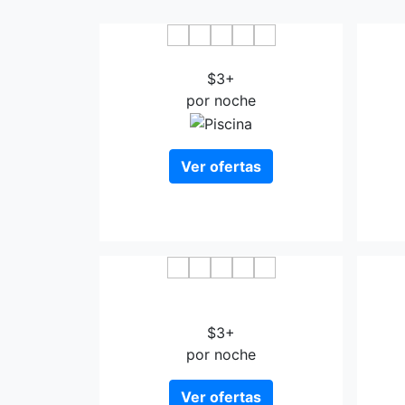
New Era Hotel Taiyuan
Jinc
$3+
por noche
Ver ofertas
7days Taiyuan Qingxu Fengyi
Han
Street
$3+
por noche
Ver ofertas