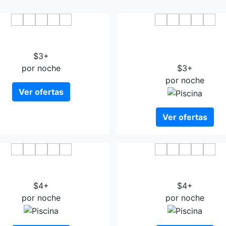
hen Business Hotel Taiyuan
GreenTree Inn ShanXi Tai
Xuefu Street
Jiancaoping District Xin
$3+
Street Business Hotel
por noche
$3+
por noche
Ver ofertas
Ver ofertas
ting Express Taiyuan East
Taiyuan Vienna Hotel W
Shengli Bridge
Square
$4+
$4+
por noche
por noche