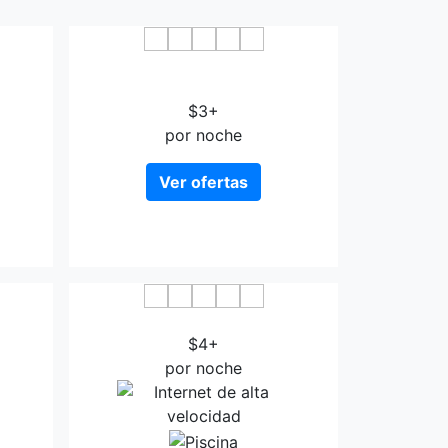
Yuan
IU Hotel Taiyuan Yingze West
gHua
Avenue Juranzhijia
$3+
por noche
Ver ofertas
anda
Tianyigong Celebrity Guild Hall
$4+
por noche