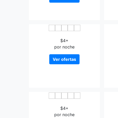
Starway Hotel Taiyuan Xiayuan
Jinji
$4+
Inn
por noche
Ver ofertas
Traffic Hotel Taiyuan
Gre
$4+
Str
por noche