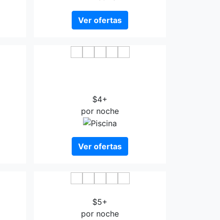
Ver ofertas
Shanxi University of Finance And
International Academic Exchange
Center
$4+
por noche
Ver ofertas
Guomao
JI Hotel Taiyuan South Inner Ring
$5+
por noche