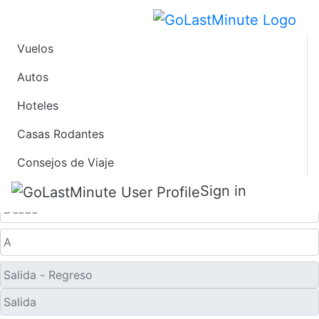
Vuelos
Ofertas de Viaje de
Autos
Hoteles
Último Minuto a
Casas Rodantes
Huangyan
Consejos de Viaje
Solo ida
Sign in