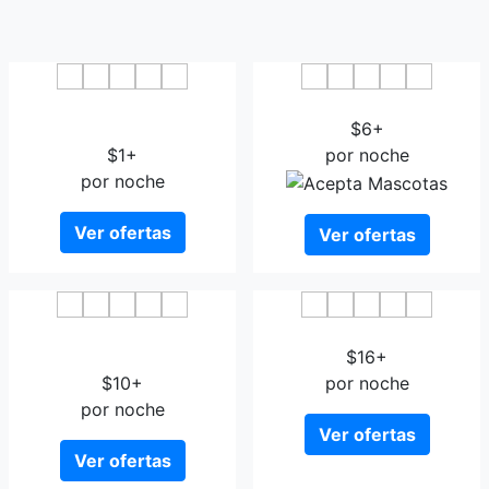
Xiahe Labrang Golden
Overseas Tibetan Hotel
Wheel Hotel
$6+
$1+
por noche
por noche
Ver ofertas
Ver ofertas
Labrang Civil Aviation
JiuSheng Hotel
Hotel
$16+
$10+
por noche
por noche
Ver ofertas
Ver ofertas