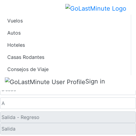
Vuelos
Ofertas de Viaje de
Autos
Hoteles
Último Minuto a
Casas Rodantes
Xiahe
Consejos de Viaje
Solo ida
Sign in