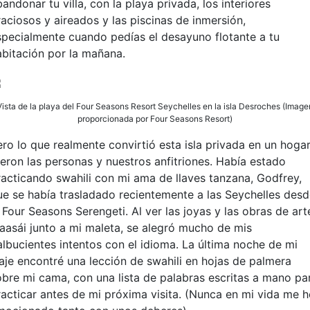
andonar tu villa, con la playa privada, los interiores
raciosos y aireados y las piscinas de inmersión,
specialmente cuando pedías el desayuno flotante a tu
abitación por la mañana.
Vista de la playa del Four Seasons Resort Seychelles en la isla Desroches (Image
proporcionada por Four Seasons Resort)
ero lo que realmente convirtió esta isla privada en un hoga
ueron las personas y nuestros anfitriones. Había estado
racticando swahili con mi ama de llaves tanzana, Godfrey,
ue se había trasladado recientemente a las Seychelles des
 Four Seasons Serengeti. Al ver las joyas y las obras de art
aasái junto a mi maleta, se alegró mucho de mis
albucientes intentos con el idioma. La última noche de mi
iaje encontré una lección de swahili en hojas de palmera
obre mi cama, con una lista de palabras escritas a mano pa
racticar antes de mi próxima visita. (Nunca en mi vida me h