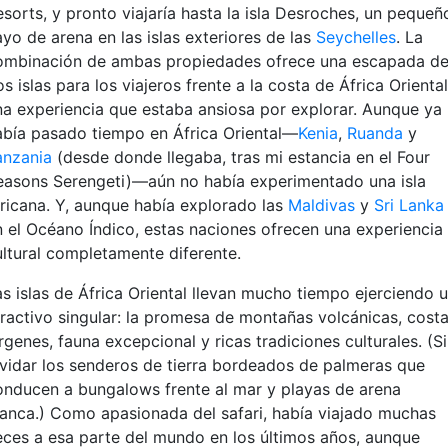
esorts, y pronto viajaría hasta la isla Desroches, un pequeñ
ayo de arena en las islas exteriores de las
Seychelles
. La
ombinación de ambas propiedades ofrece una escapada d
s islas para los viajeros frente a la costa de África Oriental
na experiencia que estaba ansiosa por explorar. Aunque ya
abía pasado tiempo en África Oriental—
Kenia
,
Ruanda
y
anzania
(desde donde llegaba, tras mi estancia en el Four
easons Serengeti)—aún no había experimentado una isla
fricana. Y, aunque había explorado las
Maldivas
y
Sri Lanka
n el Océano Índico, estas naciones ofrecen una experiencia
ultural completamente diferente.
as islas de África Oriental llevan mucho tiempo ejerciendo 
tractivo singular: la promesa de montañas volcánicas, cost
rgenes, fauna excepcional y ricas tradiciones culturales. (S
lvidar los senderos de tierra bordeados de palmeras que
onducen a bungalows frente al mar y playas de arena
lanca.) Como apasionada del safari, había viajado muchas
eces a esa parte del mundo en los últimos años, aunque