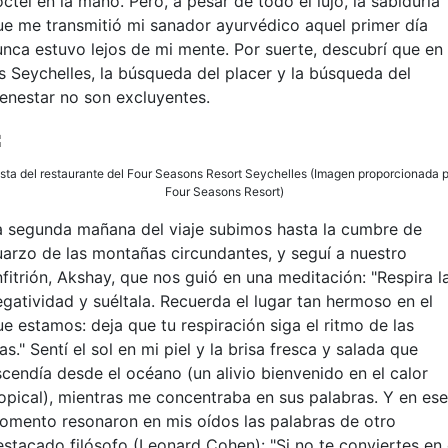
ctel en la mano. Pero, a pesar de todo el lujo, la sabiduría
ue me transmitió mi sanador ayurvédico aquel primer día
unca estuvo lejos de mi mente. Por suerte, descubrí que en
as Seychelles, la búsqueda del placer y la búsqueda del
ienestar no son excluyentes.
sta del restaurante del Four Seasons Resort Seychelles (Imagen proporcionada 
Four Seasons Resort)
a segunda mañana del viaje subimos hasta la cumbre de
uarzo de las montañas circundantes, y seguí a nuestro
nfitrión, Akshay, que nos guió en una meditación: "Respira l
egatividad y suéltala. Recuerda el lugar tan hermoso en el
ue estamos: deja que tu respiración siga el ritmo de las
as." Sentí el sol en mi piel y la brisa fresca y salada que
scendía desde el océano (un alivio bienvenido en el calor
ropical), mientras me concentraba en sus palabras. Y en ese
omento resonaron en mis oídos las palabras de otro
estacado filósofo (Leonard Cohen): "Si no te conviertes en 