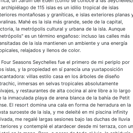
frica, un Jardín del Edén (como se conoce a las Seychelles)
 archipiélago de 115 islas es un idilio tropical de islas
teriores montañosas y graníticas, e islas exteriores planas 
ralinas. Mahé es la isla más grande, sede de la capital,
ctoria, la metrópolis cultural y urbana de la isla. Aunque
metrópolis" es un término engañoso: incluso las calles más
ransitadas de la isla mantienen un ambiente y una energía
opicales, relajados y llenos de color.
l Four Seasons Seychelles fue el primero de mi periplo por
os islas, y la propiedad en sí parecía una yuxtaposición
cantadora: villas estilo casa en los árboles de diseño
ltrachic, inmersas en selvas tropicales absolutamente
lvajes, y restaurantes de alta cocina al aire libre a lo largo
e la inmaculada playa de arena blanca de la bahía de Petit
nse. El resort domina una cala en forma de herradura en la
sta suroeste de la isla, y me deleité en mi piscina infinity
rivada, me regalé largas sesiones bajo las duchas de lluvia
xteriores y contemplé el atardecer desde mi terraza, con u