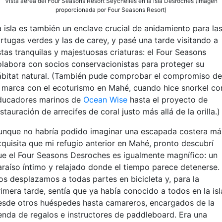
Vista aérea del Four Seasons Resort Seychelles en la isla Desroches (Imagen
proporcionada por Four Seasons Resort)
a isla es también un enclave crucial de anidamiento para la
ortugas verdes y las de carey, y pasé una tarde visitando a
stas tranquilas y majestuosas criaturas: el Four Seasons
olabora con socios conservacionistas para proteger su
ábitat natural. (También pude comprobar el compromiso de
a marca con el ecoturismo en Mahé, cuando hice snorkel co
ducadores marinos de
Ocean Wise
hasta el proyecto de
stauración de arrecifes de coral justo más allá de la orilla.)
unque no habría podido imaginar una escapada costera má
xquisita que mi refugio anterior en Mahé, pronto descubrí
ue el Four Seasons Desroches es igualmente magnífico: un
araíso íntimo y relajado donde el tiempo parece detenerse.
os desplazamos a todas partes en bicicleta y, para la
rimera tarde, sentía que ya había conocido a todos en la isl
esde otros huéspedes hasta camareros, encargados de la
ienda de regalos e instructores de paddleboard. Era una