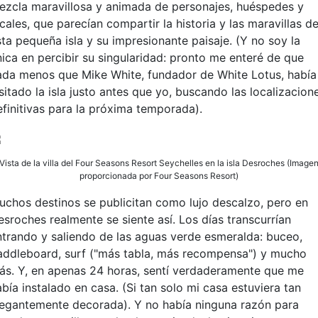
ezcla maravillosa y animada de personajes, huéspedes y
cales, que parecían compartir la historia y las maravillas d
sta pequeña isla y su impresionante paisaje. (Y no soy la
nica en percibir su singularidad: pronto me enteré de que
ada menos que Mike White, fundador de White Lotus, había
sitado la isla justo antes que yo, buscando las localizacion
efinitivas para la próxima temporada).
Vista de la villa del Four Seasons Resort Seychelles en la isla Desroches (Image
proporcionada por Four Seasons Resort)
uchos destinos se publicitan como lujo descalzo, pero en
esroches realmente se siente así. Los días transcurrían
ntrando y saliendo de las aguas verde esmeralda: buceo,
addleboard, surf ("más tabla, más recompensa") y mucho
ás. Y, en apenas 24 horas, sentí verdaderamente que me
bía instalado en casa. (Si tan solo mi casa estuviera tan
legantemente decorada). Y no había ninguna razón para