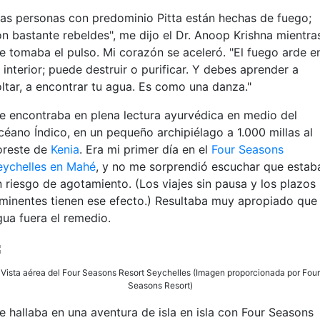
Las personas con predominio Pitta están hechas de fuego;
on bastante rebeldes", me dijo el Dr. Anoop Krishna mientra
e tomaba el pulso. Mi corazón se aceleró. "El fuego arde e
 interior; puede destruir o purificar. Y debes aprender a
oltar, a encontrar tu agua. Es como una danza."
e encontraba en plena lectura ayurvédica en medio del
céano Índico, en un pequeño archipiélago a 1.000 millas al
oreste de
Kenia
. Era mi primer día en el
Four Seasons
eychelles en Mahé
, y no me sorprendió escuchar que estab
n riesgo de agotamiento. (Los viajes sin pausa y los plazos
nminentes tienen ese efecto.) Resultaba muy apropiado que 
gua fuera el remedio.
Vista aérea del Four Seasons Resort Seychelles (Imagen proporcionada por Four
Seasons Resort)
e hallaba en una aventura de isla en isla con Four Seasons