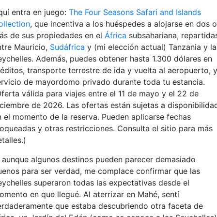
quí entra en juego:
The Four Seasons Safari and Islands
ollection
, que incentiva a los huéspedes a alojarse en dos o
ás de sus propiedades en el
África
subsahariana, repartida
ntre Mauricio,
Sudáfrica
y (mi elección actual) Tanzania y la
eychelles. Además, puedes obtener hasta 1.300 dólares en
éditos, transporte terrestre de ida y vuelta al aeropuerto, 
ervicio de mayordomo privado durante toda tu estancia.
ferta válida para viajes entre el 11 de mayo y el 22 de
iciembre de 2026. Las ofertas están sujetas a disponibilida
n el momento de la reserva. Pueden aplicarse fechas
loqueadas y otras restricciones. Consulta el sitio para más
talles.)
, aunque algunos destinos pueden parecer demasiado
uenos para ser verdad, me complace confirmar que las
eychelles superaron todas las expectativas desde el
omento en que llegué. Al aterrizar en Mahé, sentí
erdaderamente que estaba descubriendo otra faceta de