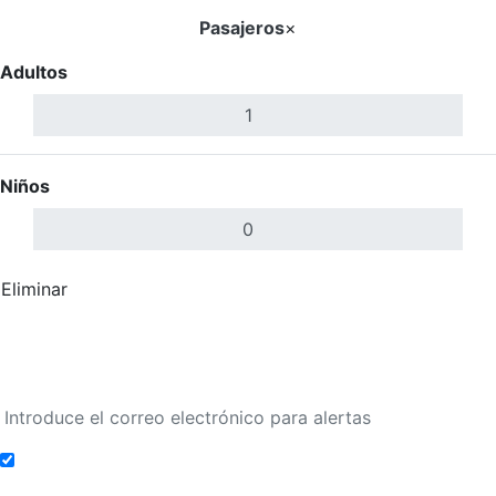
Pasajeros
×
Adultos
Niños
Eliminar
Completar
Buscar Vuelos
Calendario de tarifas para los próximos 30 días
Añadir a alertas de tarifa