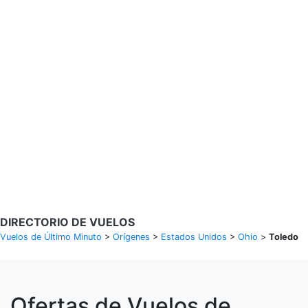
Buscar Vuelos
Calendario de tarifas para los próximos 30 días
Política de privacidad
Divulgaciones
* Las tarifas están en MXN y se basan en datos históricos, sujetas a
cambios. GoLastMinute es un sitio de comparación y no vende
boletos. Los precios y la disponibilidad son de nuestros socios y
pueden no estar disponibles para su ciudad de salida. $900+ MXN
tarifa de muestra basada en un viaje de ida y vuelta de MEX a VER
del 14/02/2026 al 15/02/2026, encontrada el 29/01/2026 con
Aeroméxico por $463 MXN.
DIRECTORIO DE VUELOS
Vuelos de Último Minuto
>
Orígenes
>
Estados Unidos
>
Ohio
>
Toledo
Ofertas de Vuelos de