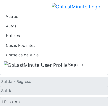
Vuelos
Vuelos de Último
Autos
Minuto desde Toledo
Hoteles
Casas Rodantes
Solo ida
Consejos de Viaje
Sign in