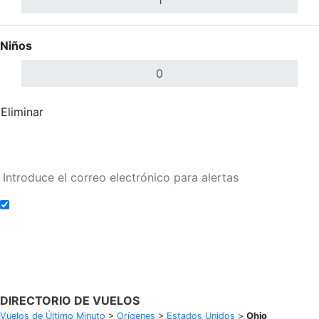
Niños
Eliminar
Completar
Buscar Vuelos
Añadir a alertas de tarifa
Buscar Vuelos
DIRECTORIO DE VUELOS
Vuelos de Último Minuto
>
Orígenes
>
Estados Unidos
>
Ohio