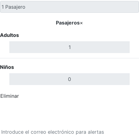
Pasajeros
×
Adultos
Niños
Eliminar
Completar
Buscar Vuelos
Calendario de tarifas para los próximos 30 días