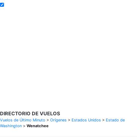
Añadir a alertas de tarifa
Buscar Vuelos
Calendario de tarifas para los próximos 30 días
Política de privacidad
Divulgaciones
* Las tarifas están en MXN y se basan en datos históricos, sujetas a
cambios. GoLastMinute es un sitio de comparación y no vende
boletos. Los precios y la disponibilidad son de nuestros socios y
pueden no estar disponibles para su ciudad de salida. $900+ MXN
tarifa de muestra basada en un viaje de ida y vuelta de MEX a VER
del 14/02/2026 al 15/02/2026, encontrada el 29/01/2026 con
Aeroméxico por $463 MXN.
DIRECTORIO DE VUELOS
Vuelos de Último Minuto
>
Orígenes
>
Estados Unidos
>
Estado de
Washington
>
Wenatchee