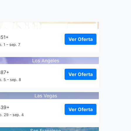
San Juan
351+
Ver Oferta
. 1 – sep. 7
Los Angeles
387+
Ver Oferta
. 5 – sep. 8
Las Vegas
439+
Ver Oferta
o. 29 – sep. 4
San Francisco