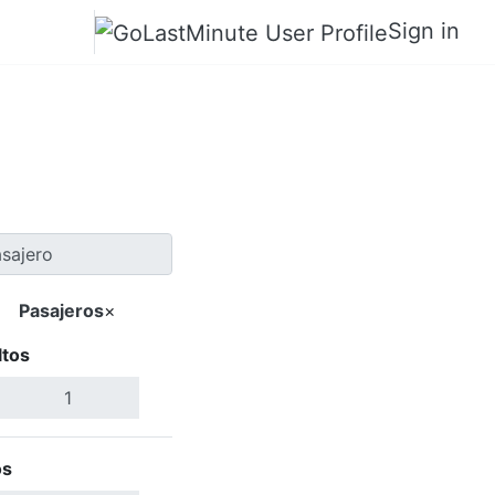
Sign in
Texarkana
Pasajeros
×
ltos
Buscar Vuelos
os