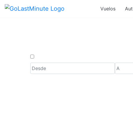
Vuelos
Aut
Vuelos d
Solo ida