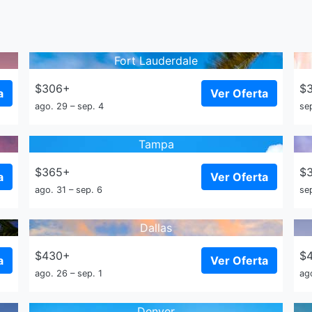
Fort Lauderdale
$306+
$
a
Ver Oferta
ago. 29 – sep. 4
sep
Tampa
$365+
$
a
Ver Oferta
ago. 31 – sep. 6
sep
Dallas
$430+
$
a
Ver Oferta
ago. 26 – sep. 1
ag
Denver