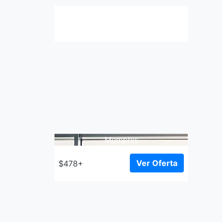
Memphis
Ver Oferta
$478+