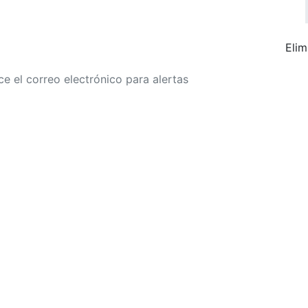
Elim
r a alertas de tarifa
Buscar Vuelos
Política de privacidad
Divulgaciones
óricos, sujetas a cambios. GoLastMinute es un sitio de comparación y no v
para su ciudad de salida. $900+ MXN tarifa de muestra basada en un viaje
15/02/2026, encontrada el 29/01/2026 con Aeroméxico por $463 MXN.