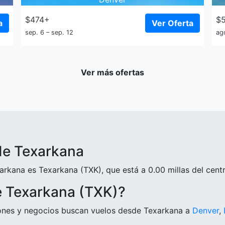
$474+
$
a
Ver Oferta
sep. 6 – sep. 12
ag
Ver más ofertas
de Texarkana
rkana es Texarkana (TXK), que está a 0.00 millas del centr
e Texarkana (TXK)?
iones y negocios buscan vuelos desde Texarkana a
Denver
,