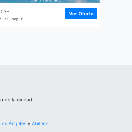
503+
Ver Oferta
o. 31 – sep. 6
o de la ciudad.
Los Ángeles
y
Abilene
.