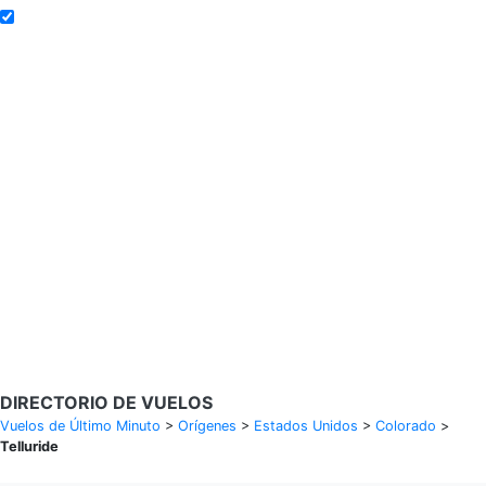
Añadir a alertas de tarifa
Buscar Vuelos
Calendario de tarifas para los próximos 30 días
Política de privacidad
Divulgaciones
* Las tarifas están en MXN y se basan en datos históricos, sujetas a
cambios. GoLastMinute es un sitio de comparación y no vende
boletos. Los precios y la disponibilidad son de nuestros socios y
pueden no estar disponibles para su ciudad de salida. $900+ MXN
tarifa de muestra basada en un viaje de ida y vuelta de MEX a VER
del 14/02/2026 al 15/02/2026, encontrada el 29/01/2026 con
Aeroméxico por $463 MXN.
DIRECTORIO DE VUELOS
Vuelos de Último Minuto
>
Orígenes
>
Estados Unidos
>
Colorado
>
Telluride