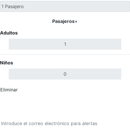
Pasajeros
×
Adultos
Niños
Eliminar
Completar
Buscar Vuelos
Calendario de tarifas para los próximos 30 días