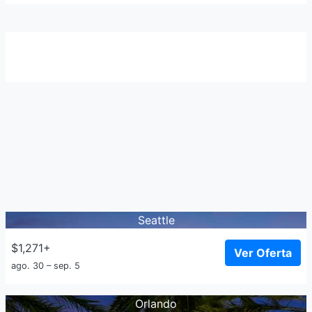
Seattle
$1,271+
Ver Oferta
ago. 30 – sep. 5
Orlando