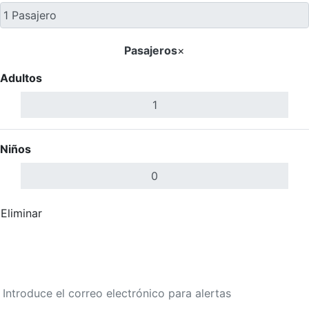
Pasajeros
×
Adultos
Niños
Eliminar
Completar
Buscar Vuelos
Calendario de tarifas para los próximos 30 días