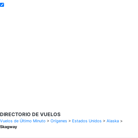
Añadir a alertas de tarifa
Buscar Vuelos
Calendario de tarifas para los próximos 30 días
Política de privacidad
Divulgaciones
* Las tarifas están en MXN y se basan en datos históricos, sujetas a
cambios. GoLastMinute es un sitio de comparación y no vende
boletos. Los precios y la disponibilidad son de nuestros socios y
pueden no estar disponibles para su ciudad de salida. $900+ MXN
tarifa de muestra basada en un viaje de ida y vuelta de MEX a VER
del 14/02/2026 al 15/02/2026, encontrada el 29/01/2026 con
Aeroméxico por $463 MXN.
DIRECTORIO DE VUELOS
Vuelos de Último Minuto
>
Orígenes
>
Estados Unidos
>
Alaska
>
Skagway