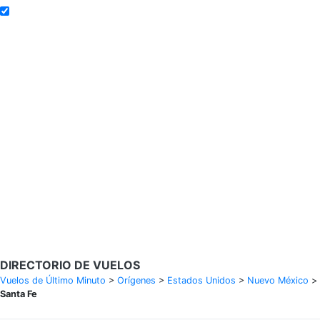
Añadir a alertas de tarifa
Buscar Vuelos
Calendario de tarifas para los próximos 30 días
Política de privacidad
Divulgaciones
* Las tarifas están en MXN y se basan en datos históricos, sujetas a
cambios. GoLastMinute es un sitio de comparación y no vende
boletos. Los precios y la disponibilidad son de nuestros socios y
pueden no estar disponibles para su ciudad de salida. $900+ MXN
tarifa de muestra basada en un viaje de ida y vuelta de MEX a VER
del 14/02/2026 al 15/02/2026, encontrada el 29/01/2026 con
Aeroméxico por $463 MXN.
DIRECTORIO DE VUELOS
Vuelos de Último Minuto
>
Orígenes
>
Estados Unidos
>
Nuevo México
>
Santa Fe