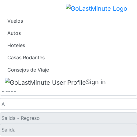
Vuelos
Vuelos de Último
Autos
Hoteles
Minuto desde Santa
Casas Rodantes
Fe
Consejos de Viaje
Solo ida
Sign in