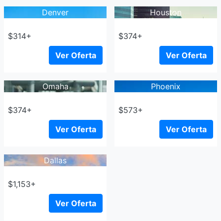
Denver
Houston
$314+
$374+
Ver Oferta
Ver Oferta
Omaha
Phoenix
$374+
$573+
Ver Oferta
Ver Oferta
Dallas
$1,153+
Ver Oferta