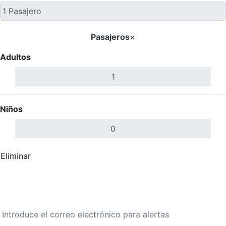
Pasajeros
×
Adultos
Niños
Eliminar
Completar
Buscar Vuelos
Calendario de tarifas para los próximos 30 días