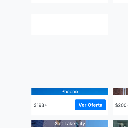
Phoenix
Ver Oferta
$198+
$200
Salt Lake City