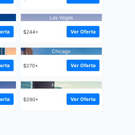
Las Vegas
erta
Ver Oferta
$244+
Chicago
erta
Ver Oferta
$270+
Houston
erta
Ver Oferta
$290+