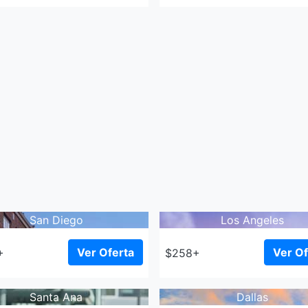
San Diego
Los Angeles
Ver Oferta
Ver Of
+
$258+
Santa Ana
Dallas