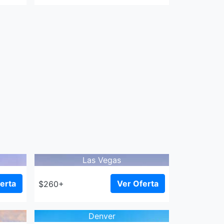
Las Vegas
erta
Ver Oferta
$260+
Denver