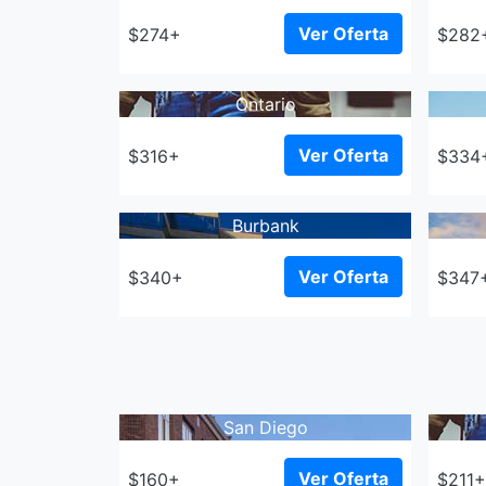
Ver Oferta
$274+
$282
Ontario
Ver Oferta
$316+
$334
Burbank
Ver Oferta
$340+
$347
San Diego
Ver Oferta
$160+
$211+