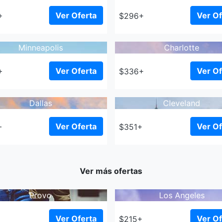
Ver Oferta
Ver Of
+
$296+
Minneapolis
Charlotte
Ver Oferta
Ver Of
+
$336+
Dallas
Cleveland
Ver Oferta
Ver Of
+
$351+
Ver más ofertas
Provo
Los Angeles
Ver Oferta
Ver Of
$215+