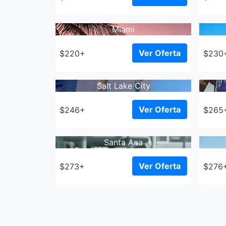
Miami
Ver Oferta
$220+
$230
Salt Lake City
Ver Oferta
$246+
$265
Santa Ana
Ver Oferta
$273+
$276