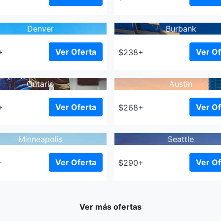
Denver
Burbank
Ver Oferta
Ver Of
+
$238+
Ontario
Austin
Ver Oferta
Ver Of
+
$268+
Minneapolis
Seattle
Ver Oferta
Ver Of
+
$290+
Ver más ofertas