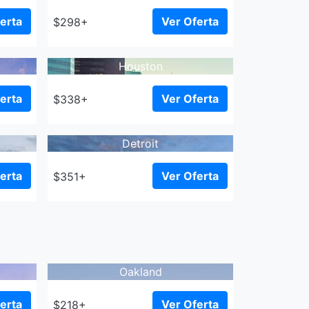
erta
Ver Oferta
$298+
Houston
erta
Ver Oferta
$338+
Detroit
erta
Ver Oferta
$351+
Oakland
erta
Ver Oferta
$218+