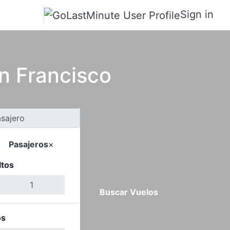
Sign in
n Francisco
Pasajeros
×
ltos
Buscar Vuelos
os