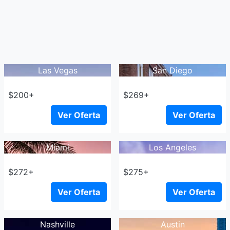
Las Vegas
San Diego
$200+
$269+
Ver Oferta
Ver Oferta
Miami
Los Angeles
$272+
$275+
Ver Oferta
Ver Oferta
Nashville
Austin