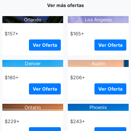
Ver más ofertas
Orlando
Los Angeles
$157+
$165+
Ver Oferta
Ver Oferta
Denver
Austin
$180+
$206+
Ver Oferta
Ver Oferta
Ontario
Phoenix
$229+
$243+