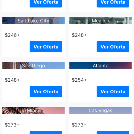
Ver Oferta
Ver Oferta
Salt Lake City
Mcallen
$246+
$248+
Ver Oferta
Ver Oferta
San Diego
Atlanta
$248+
$254+
Ver Oferta
Ver Oferta
Miami
Las Vegas
$273+
$273+