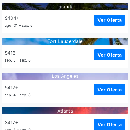
Orlando
$404+
Ver Oferta
ago. 31 – sep. 6
Fort Lauderdale
$416+
Ver Oferta
sep. 3 – sep. 6
Los Angeles
$417+
Ver Oferta
sep. 4 – sep. 8
Atlanta
$417+
Ver Oferta
sep. 3 – sep. 9