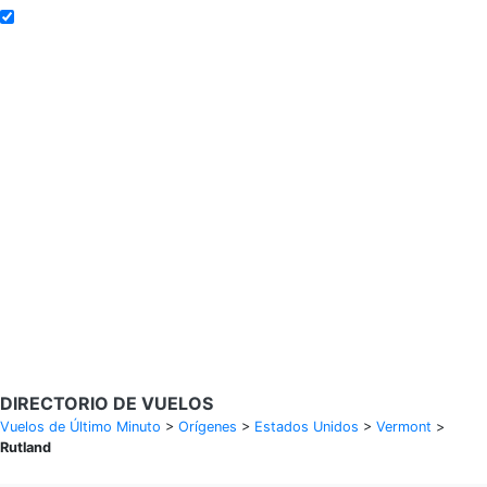
Añadir a alertas de tarifa
Buscar Vuelos
Calendario de tarifas para los próximos 30 días
Política de privacidad
Divulgaciones
* Las tarifas están en MXN y se basan en datos históricos, sujetas a
cambios. GoLastMinute es un sitio de comparación y no vende
boletos. Los precios y la disponibilidad son de nuestros socios y
pueden no estar disponibles para su ciudad de salida. $900+ MXN
tarifa de muestra basada en un viaje de ida y vuelta de MEX a VER
del 14/02/2026 al 15/02/2026, encontrada el 29/01/2026 con
Aeroméxico por $463 MXN.
DIRECTORIO DE VUELOS
Vuelos de Último Minuto
>
Orígenes
>
Estados Unidos
>
Vermont
>
Rutland