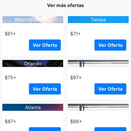
Ver más ofertas
Washington, D.C.
Tampa
$61+
$71+
Ver Oferta
Ver Oferta
Orlando
Jacksonville
$75+
$87+
Ver Oferta
Ver Oferta
Atlanta
Knoxville
$87+
$88+