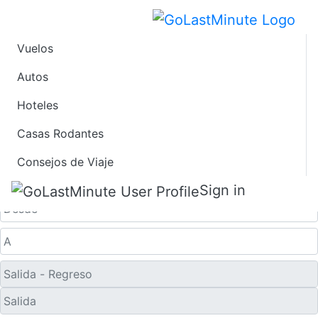
Vuelos
Vuelos de Último
Autos
Hoteles
Minuto desde Port
Casas Rodantes
Wakefield
Consejos de Viaje
Solo ida
Sign in