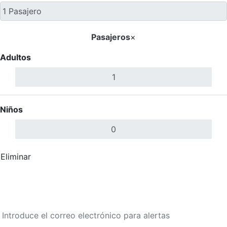
Pasajeros
×
Adultos
Niños
Eliminar
Completar
Buscar Vuelos
Calendario de tarifas para los próximos 30 días