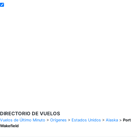
Añadir a alertas de tarifa
Buscar Vuelos
Calendario de tarifas para los próximos 30 días
Política de privacidad
Divulgaciones
* Las tarifas están en MXN y se basan en datos históricos, sujetas a
cambios. GoLastMinute es un sitio de comparación y no vende
boletos. Los precios y la disponibilidad son de nuestros socios y
pueden no estar disponibles para su ciudad de salida. $900+ MXN
tarifa de muestra basada en un viaje de ida y vuelta de MEX a VER
del 14/02/2026 al 15/02/2026, encontrada el 29/01/2026 con
Aeroméxico por $463 MXN.
DIRECTORIO DE VUELOS
Vuelos de Último Minuto
>
Orígenes
>
Estados Unidos
>
Alaska
>
Port
Wakefield