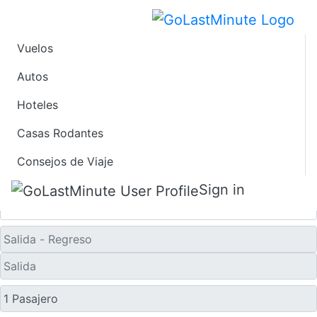
Vuelos
Vuelos de Último
Autos
Hoteles
Minuto desde Pierre
Casas Rodantes
Solo ida
Consejos de Viaje
Sign in