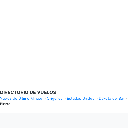
Buscar Vuelos
Calendario de tarifas para los próximos 30 días
Política de privacidad
Divulgaciones
* Las tarifas están en MXN y se basan en datos históricos, sujetas a
cambios. GoLastMinute es un sitio de comparación y no vende
boletos. Los precios y la disponibilidad son de nuestros socios y
pueden no estar disponibles para su ciudad de salida. $900+ MXN
tarifa de muestra basada en un viaje de ida y vuelta de MEX a VER
del 14/02/2026 al 15/02/2026, encontrada el 29/01/2026 con
Aeroméxico por $463 MXN.
DIRECTORIO DE VUELOS
Vuelos de Último Minuto
>
Orígenes
>
Estados Unidos
>
Dakota del Sur
>
Pierre