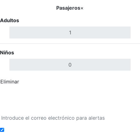
Pasajeros
×
Adultos
Niños
Eliminar
Completar
Buscar Vuelos
Calendario de tarifas para los próximos 30 días
Añadir a alertas de tarifa