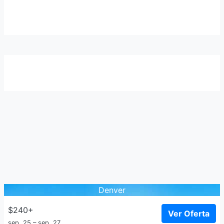
Denver
$240+
Ver Oferta
sep. 25 – sep. 27