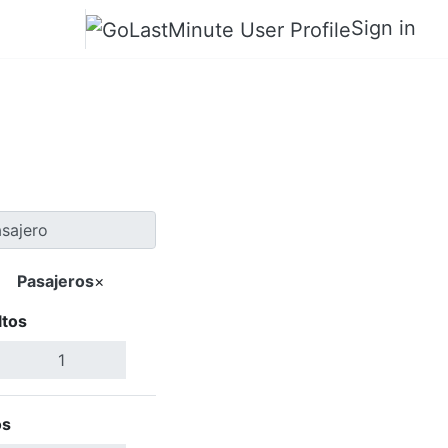
Sign in
Pendleton
Pasajeros
×
ltos
Buscar Vuelos
os