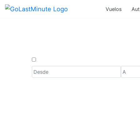
Vuelos
Aut
Vuelos d
Solo ida