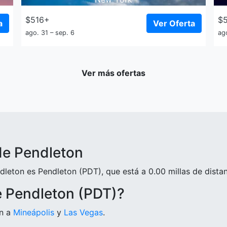
$516+
$
a
Ver Oferta
ago. 31 – sep. 6
ag
Ver más ofertas
de Pendleton
leton es Pendleton (PDT), que está a 0.00 millas de distanc
e Pendleton (PDT)?
on a
Mineápolis
y
Las Vegas
.