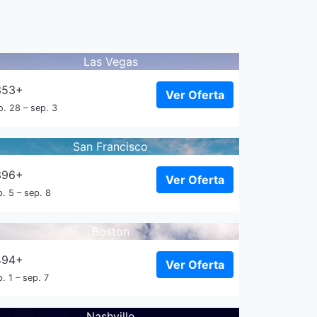
Las Vegas
353+
Ver Oferta
o. 28 – sep. 3
San Francisco
396+
Ver Oferta
. 5 – sep. 8
Boston
494+
Ver Oferta
. 1 – sep. 7
Nashville