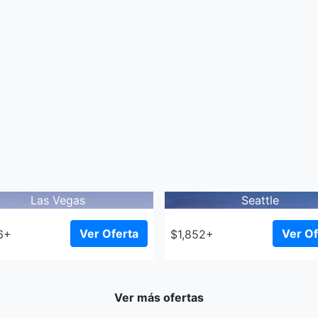
Las Vegas
Seattle
Ver Oferta
Ver Of
6+
$1,852+
Ver más ofertas