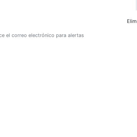
Elim
r a alertas de tarifa
Buscar Vuelos
Política de privacidad
Divulgaciones
óricos, sujetas a cambios. GoLastMinute es un sitio de comparación y no v
para su ciudad de salida. $900+ MXN tarifa de muestra basada en un viaje
15/02/2026, encontrada el 29/01/2026 con Aeroméxico por $463 MXN.