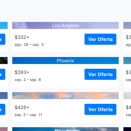
Los Angeles
$332+
$
a
Ver Oferta
ago. 28 – sep. 3
ag
Phoenix
$393+
$
a
Ver Oferta
sep. 2 – sep. 8
sep
Dallas
$426+
$
a
Ver Oferta
sep. 5 – sep. 11
sep
New York