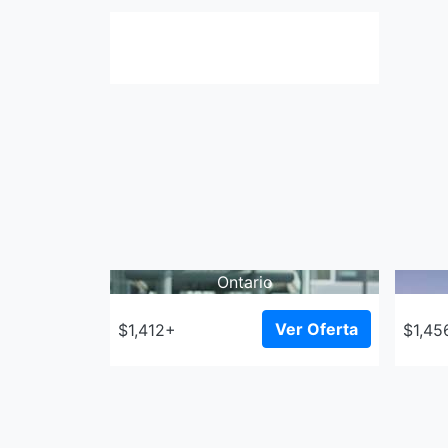
Ontario
Ver Oferta
$1,412+
$1,45