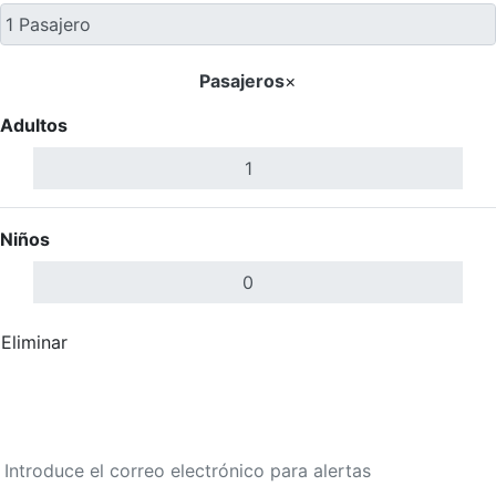
Pasajeros
×
Adultos
Niños
Eliminar
Completar
Buscar Vuelos
Calendario de tarifas para los próximos 30 días