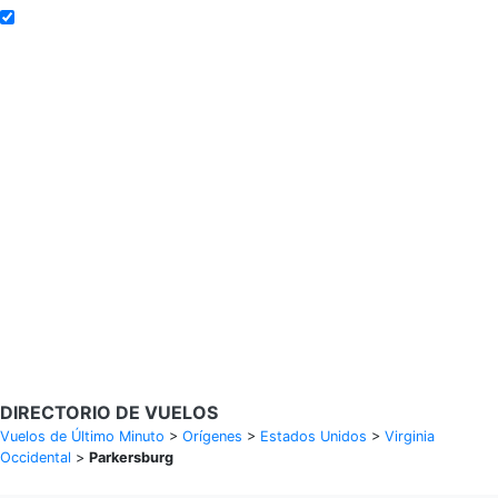
Añadir a alertas de tarifa
Buscar Vuelos
Calendario de tarifas para los próximos 30 días
Política de privacidad
Divulgaciones
* Las tarifas están en MXN y se basan en datos históricos, sujetas a
cambios. GoLastMinute es un sitio de comparación y no vende
boletos. Los precios y la disponibilidad son de nuestros socios y
pueden no estar disponibles para su ciudad de salida. $900+ MXN
tarifa de muestra basada en un viaje de ida y vuelta de MEX a VER
del 14/02/2026 al 15/02/2026, encontrada el 29/01/2026 con
Aeroméxico por $463 MXN.
DIRECTORIO DE VUELOS
Vuelos de Último Minuto
>
Orígenes
>
Estados Unidos
>
Virginia
Occidental
>
Parkersburg