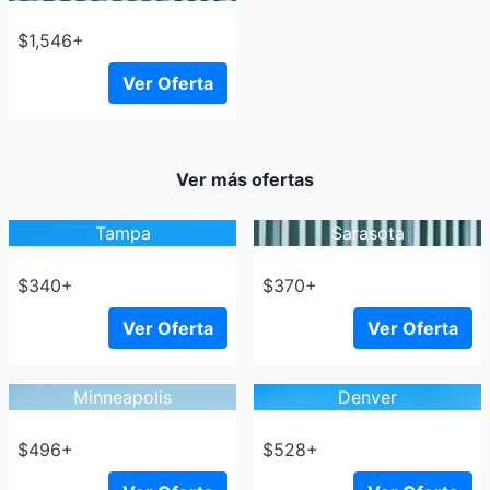
$1,546+
Ver Oferta
Ver más ofertas
Tampa
Sarasota
$340+
$370+
Ver Oferta
Ver Oferta
Minneapolis
Denver
$496+
$528+