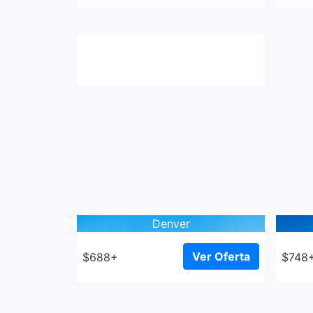
Denver
Ver Oferta
$688+
$748