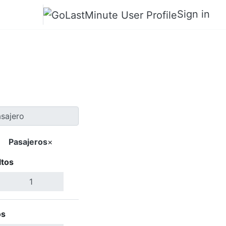
Sign in
lege Station
Pasajeros
×
ltos
Buscar Vuelos
os