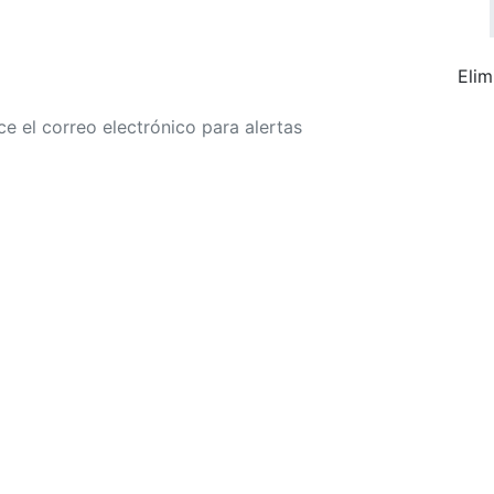
Elim
r a alertas de tarifa
Buscar Vuelos
Política de privacidad
Divulgaciones
óricos, sujetas a cambios. GoLastMinute es un sitio de comparación y no v
para su ciudad de salida. $900+ MXN tarifa de muestra basada en un viaje
15/02/2026, encontrada el 29/01/2026 con Aeroméxico por $463 MXN.