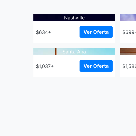
Nashville
Ver Oferta
$634+
$699
Santa Ana
Ver Oferta
$1,037+
$1,58