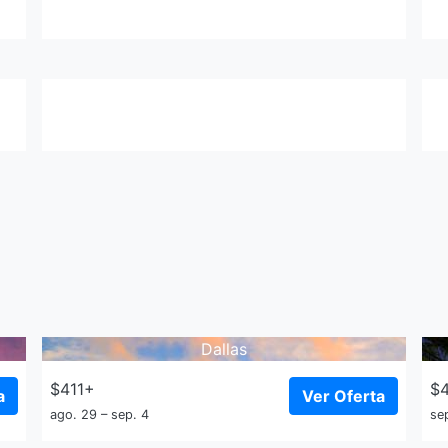
Dallas
$411+
$
a
Ver Oferta
ago. 29 – sep. 4
sep