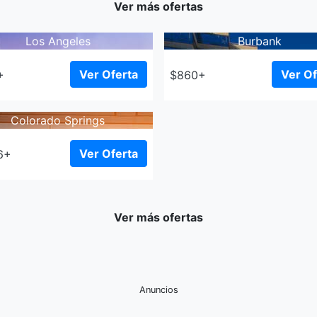
Ver más ofertas
Los Angeles
Burbank
Ver Oferta
Ver Of
+
$860+
Colorado Springs
Ver Oferta
6+
Ver más ofertas
Anuncios