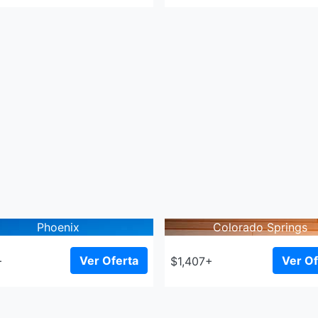
Phoenix
Colorado Springs
Ver Oferta
Ver Of
+
$1,407+