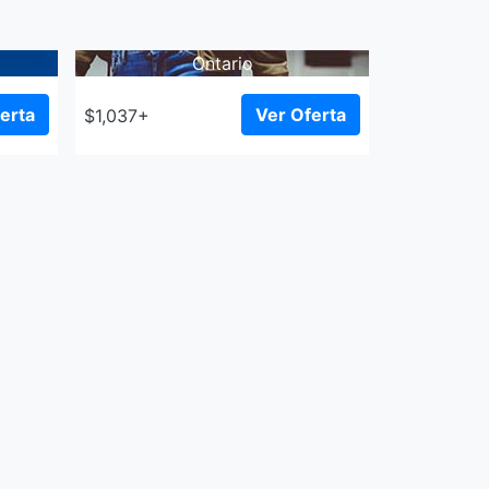
Ontario
erta
Ver Oferta
$1,037+