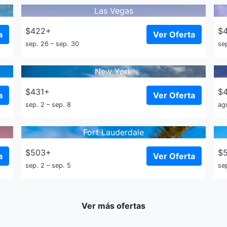
Las Vegas
$422+
$
a
Ver Oferta
sep. 26 – sep. 30
sep
New York
$431+
$
a
Ver Oferta
sep. 2 – sep. 8
ag
Fort Lauderdale
$503+
$
a
Ver Oferta
sep. 2 – sep. 5
se
Ver más ofertas