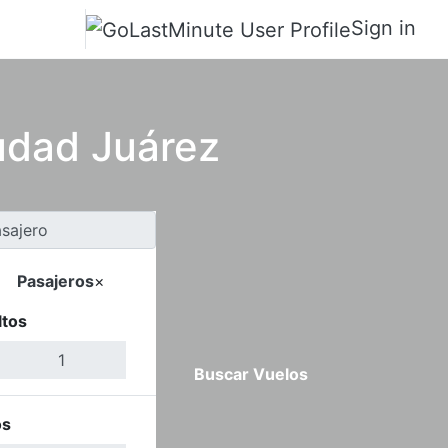
Sign in
udad Juárez
Pasajeros
×
ltos
Buscar Vuelos
os