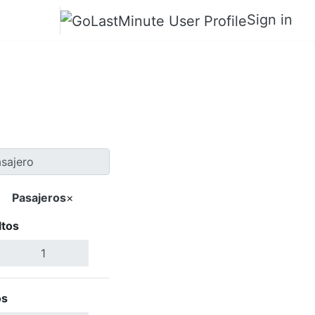
Sign in
 Bismarck
Pasajeros
×
ltos
Buscar Vuelos
os