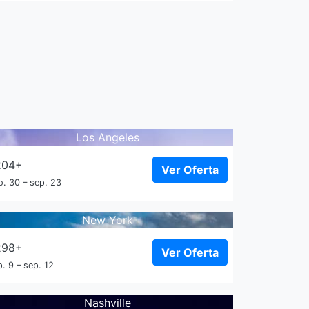
Los Angeles
204+
Ver Oferta
o. 30 – sep. 23
New York
298+
Ver Oferta
. 9 – sep. 12
Nashville