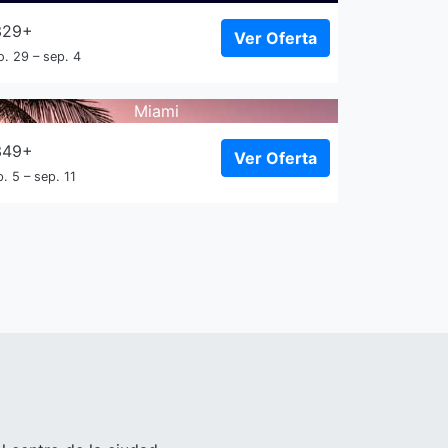
329+
Ver Oferta
o. 29 – sep. 4
Miami
349+
Ver Oferta
. 5 – sep. 11