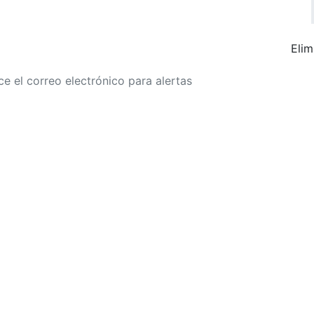
Elim
r a alertas de tarifa
Buscar Vuelos
Política de privacidad
Divulgaciones
óricos, sujetas a cambios. GoLastMinute es un sitio de comparación y no v
para su ciudad de salida. $900+ MXN tarifa de muestra basada en un viaje
15/02/2026, encontrada el 29/01/2026 con Aeroméxico por $463 MXN.