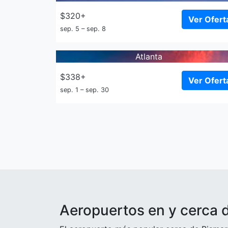
$320+
Ver Ofert
sep. 5 – sep. 8
Atlanta
$338+
Ver Ofert
sep. 1 – sep. 30
Aeropuertos en y cerca 