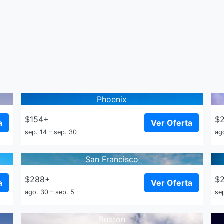
Phoenix
$154+
$
a
Ver Oferta
sep. 14 – sep. 30
ag
San Francisco
$288+
$
a
Ver Oferta
ago. 30 – sep. 5
sep
Boston