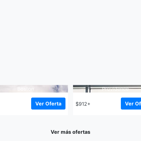
Boston
Providence
Ver Oferta
Ver Of
+
$912+
Ver más ofertas