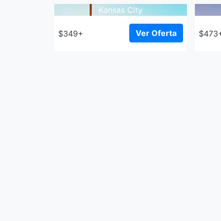
Kansas City
Ver Oferta
$349+
$473