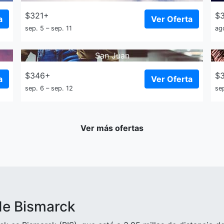
$321+
$
a
Ver Oferta
sep. 5 – sep. 11
ag
San Juan
$346+
$
a
Ver Oferta
sep. 6 – sep. 12
sep
Ver más ofertas
de Bismarck