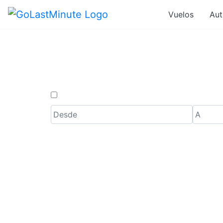
Vuelos
Aut
Vuelos d
Solo ida