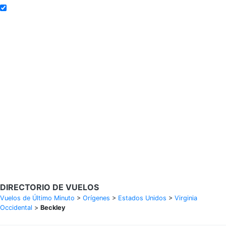
Añadir a alertas de tarifa
Buscar Vuelos
Calendario de tarifas para los próximos 30 días
Política de privacidad
Divulgaciones
* Las tarifas están en MXN y se basan en datos históricos, sujetas a
cambios. GoLastMinute es un sitio de comparación y no vende
boletos. Los precios y la disponibilidad son de nuestros socios y
pueden no estar disponibles para su ciudad de salida. $900+ MXN
tarifa de muestra basada en un viaje de ida y vuelta de MEX a VER
del 14/02/2026 al 15/02/2026, encontrada el 29/01/2026 con
Aeroméxico por $463 MXN.
DIRECTORIO DE VUELOS
Vuelos de Último Minuto
>
Orígenes
>
Estados Unidos
>
Virginia
Occidental
>
Beckley