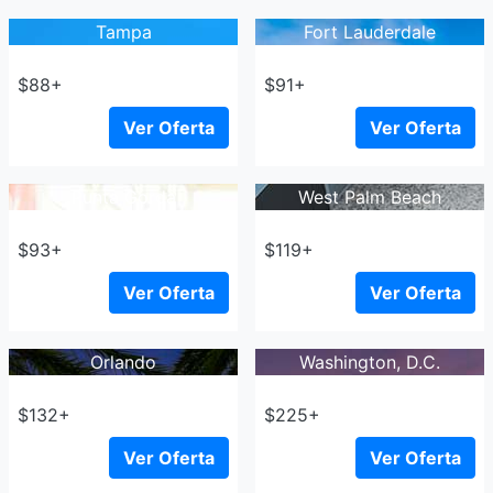
Tampa
Fort Lauderdale
$88+
$91+
Ver Oferta
Ver Oferta
Punta Gorda
West Palm Beach
$93+
$119+
Ver Oferta
Ver Oferta
Orlando
Washington, D.C.
$132+
$225+
Ver Oferta
Ver Oferta