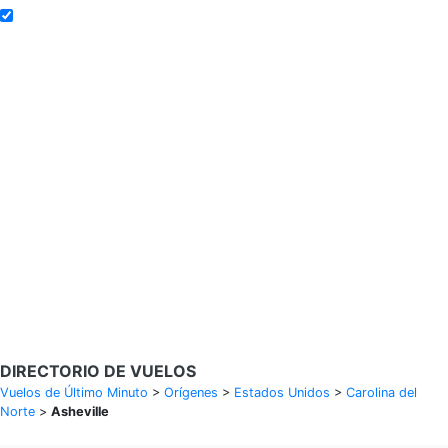
Añadir a alertas de tarifa
Buscar Vuelos
Calendario de tarifas para los próximos 30 días
Política de privacidad
Divulgaciones
* Las tarifas están en MXN y se basan en datos históricos, sujetas a
cambios. GoLastMinute es un sitio de comparación y no vende
boletos. Los precios y la disponibilidad son de nuestros socios y
pueden no estar disponibles para su ciudad de salida. $900+ MXN
tarifa de muestra basada en un viaje de ida y vuelta de MEX a VER
del 14/02/2026 al 15/02/2026, encontrada el 29/01/2026 con
Aeroméxico por $463 MXN.
DIRECTORIO DE VUELOS
Vuelos de Último Minuto
>
Orígenes
>
Estados Unidos
>
Carolina del
Norte
>
Asheville