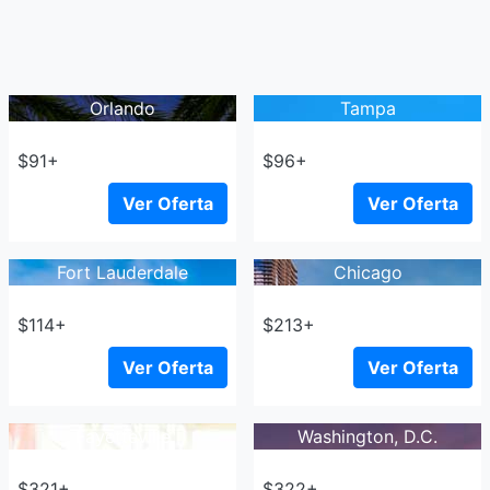
Orlando
Tampa
$91+
$96+
Ver Oferta
Ver Oferta
Fort Lauderdale
Chicago
$114+
$213+
Ver Oferta
Ver Oferta
Fayetteville
Washington, D.C.
$321+
$322+