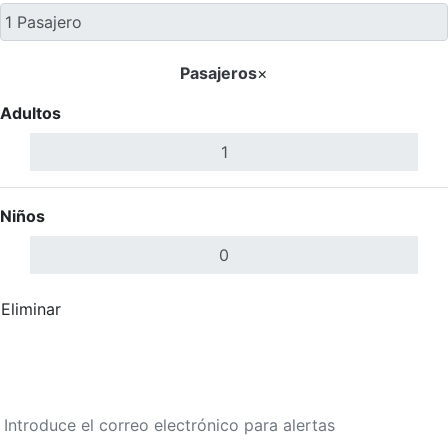
Pasajeros
×
Adultos
Niños
Eliminar
Completar
Buscar Vuelos
Calendario de tarifas para los próximos 30 días