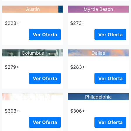
Austin
Myrtle Beach
$228+
$273+
Ver Oferta
Ver Oferta
Columbus
Dallas
$279+
$283+
Ver Oferta
Ver Oferta
Louisville
Philadelphia
$303+
$306+
Ver Oferta
Ver Oferta