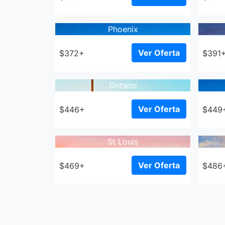
Phoenix
Ver Oferta
$372+
$391
Ontario
Ver Oferta
$446+
$449
St Louis
Ver Oferta
$469+
$486