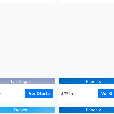
Las Vegas
Phoenix
Ver Oferta
Ver Of
+
$372+
Denver
Phoenix