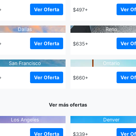
Ver Oferta
Ver Of
+
$497+
Dallas
Reno
Ver Oferta
Ver Of
+
$635+
San Francisco
Ontario
Ver Oferta
Ver Of
+
$660+
Ver más ofertas
Los Angeles
Denver
Ver Oferta
Ver Of
+
$339+