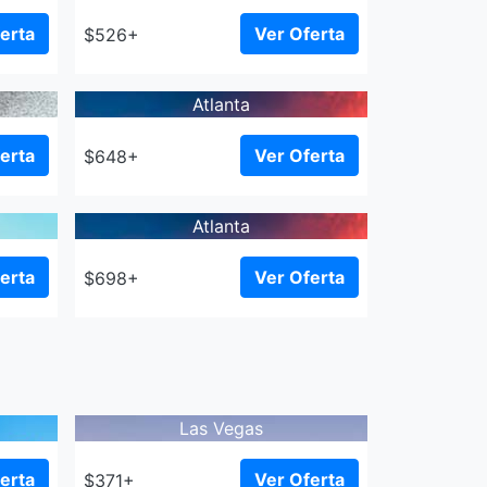
erta
Ver Oferta
$526+
Atlanta
erta
Ver Oferta
$648+
Atlanta
erta
Ver Oferta
$698+
Las Vegas
erta
Ver Oferta
$371+