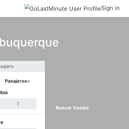
Sign in
lbuquerque
Pasajeros
×
ltos
Buscar Vuelos
os