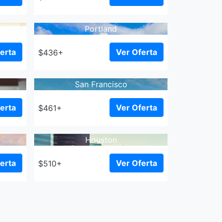
Portland
erta
Ver Oferta
$436+
San Francisco
erta
Ver Oferta
$461+
Houston
erta
Ver Oferta
$510+