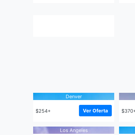
Denver
Ver Oferta
$254+
$370
Los Angeles