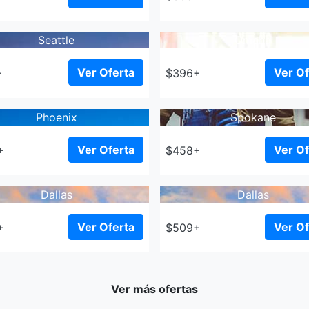
Seattle
Omaha
Ver Oferta
Ver Of
+
$396+
Phoenix
Spokane
Ver Oferta
Ver Of
+
$458+
Dallas
Dallas
Ver Oferta
Ver Of
+
$509+
Ver más ofertas