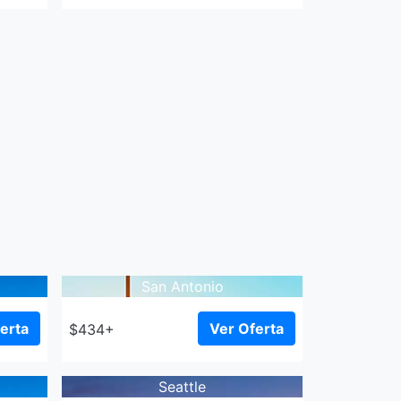
San Antonio
erta
Ver Oferta
$434+
Seattle