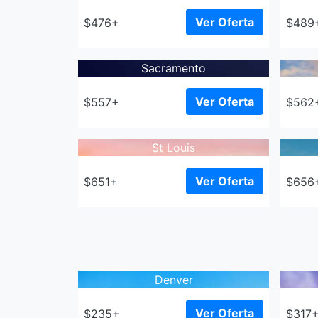
Ver Oferta
$476+
$489
Sacramento
Ver Oferta
$557+
$562
St Louis
Ver Oferta
$651+
$656
Denver
Ver Oferta
$235+
$317