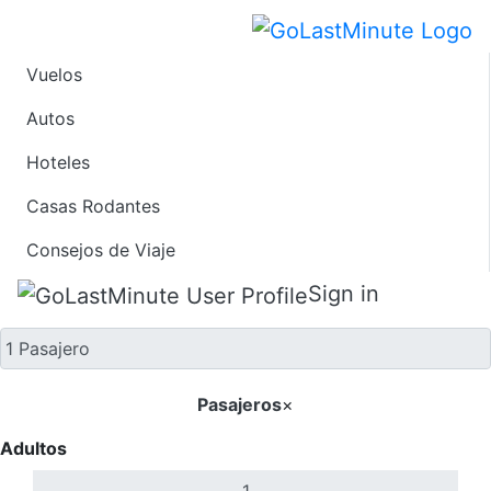
Vuelos
Solo ida
Autos
Hoteles
Casas Rodantes
Consejos de Viaje
Sign in
Pasajeros
×
Adultos