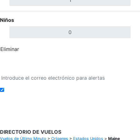
Niños
Eliminar
Completar
Buscar Vuelos
Añadir a alertas de tarifa
Buscar Vuelos
DIRECTORIO DE VUELOS
Vuelos de Último Minuto
>
Orígenes
>
Estados Unidos
>
Maine