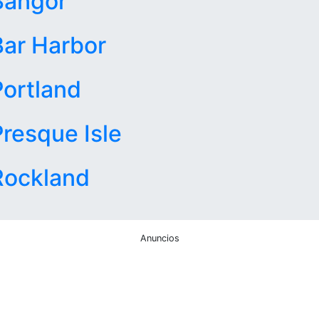
Bangor
Bar Harbor
Portland
Presque Isle
Rockland
Anuncios