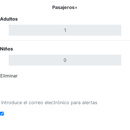
Pasajeros
×
Adultos
Niños
Eliminar
Completar
Buscar Vuelos
Añadir a alertas de tarifa
Buscar Vuelos