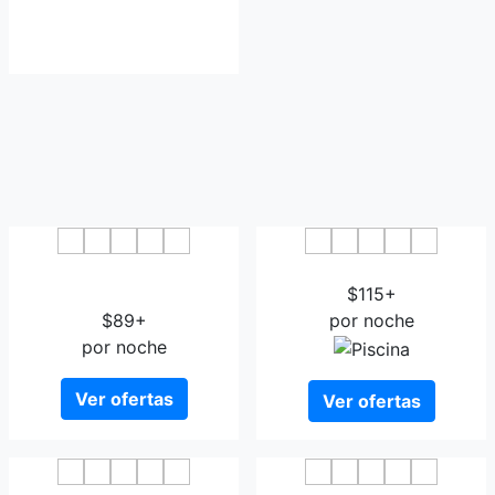
Hotel The Originals Toulon
Hotel Amiraute
Grand Hotel de la
$115+
$89+
por noche
por noche
Ver ofertas
Ver ofertas