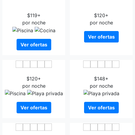
Holiday Inn Express Toulon
ibis Styles Toulon Centre
- Est
Port
$119+
$120+
por noche
por noche
Ver ofertas
Ver ofertas
Grand Hotel Dauphine
Hotel Les Voiles
$120+
$148+
por noche
por noche
Ver ofertas
Ver ofertas
OKKO Hotels Toulon
Holiday Inn Toulon City