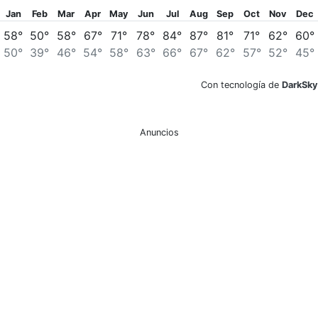
Jan
Feb
Mar
Apr
May
Jun
Jul
Aug
Sep
Oct
Nov
Dec
58°
50°
58°
67°
71°
78°
84°
87°
81°
71°
62°
60°
50°
39°
46°
54°
58°
63°
66°
67°
62°
57°
52°
45°
Con tecnología de
DarkSky
Anuncios