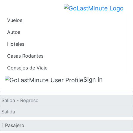
Vuelos
Ofertas de Viaje de
Autos
Último Minuto a Tolón
Hoteles
Casas Rodantes
Solo ida
Consejos de Viaje
Sign in