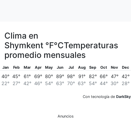
Clima en
Shymkent
°F
°C
Temperaturas
promedio mensuales
Jan
Feb
Mar
Apr
May
Jun
Jul
Aug
Sep
Oct
Nov
Dec
40°
45°
61°
69°
80°
89°
98°
91°
82°
66°
47°
42°
22°
27°
42°
46°
54°
63°
70°
63°
54°
44°
30°
28°
Con tecnología de
DarkSky
Anuncios