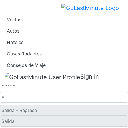
Vuelos
Ofertas de Viaje de
Autos
Hoteles
Último Minuto a
Casas Rodantes
Shymkent
Consejos de Viaje
Solo ida
Sign in