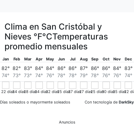
Clima en San Cristóbal y
Nieves
°F
°C
Temperaturas
promedio mensuales
Jan
Feb
Mar
Apr
May
Jun
Jul
Aug
Sep
Oct
Nov
Dec
82°
82°
83°
84°
84°
86°
86°
87°
86°
86°
84°
83°
74°
73°
73°
74°
76°
78°
78°
79°
78°
76°
76°
74°
22
días
24
días
28
días
24
días
22
días
25
días
27
días
27
días
25
días
30
días
25
días
22
dí
Días soleados o mayormente soleados
Con tecnología de
DarkSky
Anuncios