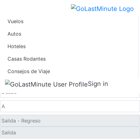
Vuelos
Ofertas de Viaje de
Autos
Hoteles
Último Minuto a San
Casas Rodantes
Cristóbal y Nieves
Consejos de Viaje
Solo ida
Sign in