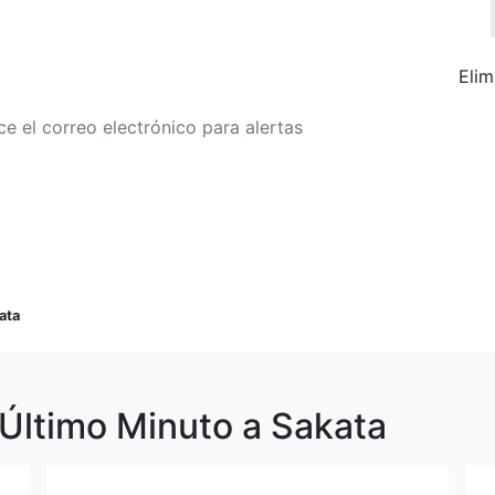
Elim
r a alertas de tarifa
Buscar Vuelos
ata
 Último Minuto a Sakata