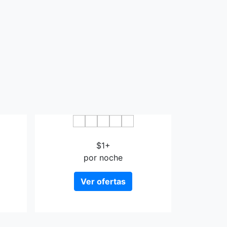
Wakaba Ryokan
$1+
por noche
Ver ofertas