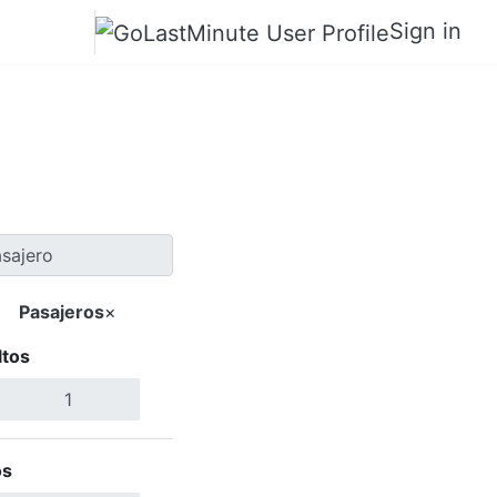
Sign in
o a Sakata
Pasajeros
×
ltos
Buscar Vuelos
os