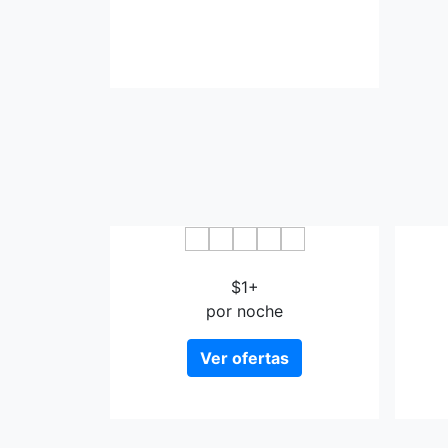
Hotel Rich & Garden Sakata
$1+
por noche
Ver ofertas