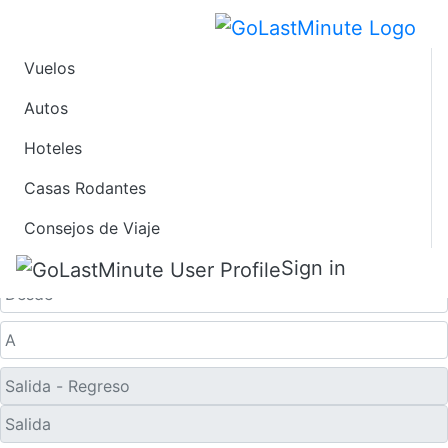
Vuelos
Ofertas de Viaje de
Autos
Hoteles
Último Minuto a
Casas Rodantes
Rzeszów
Consejos de Viaje
Solo ida
Sign in