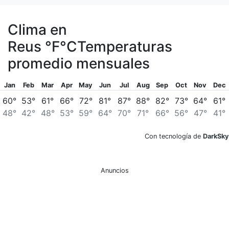
Clima en
Reus
°F
°C
Temperaturas
promedio mensuales
Jan
Feb
Mar
Apr
May
Jun
Jul
Aug
Sep
Oct
Nov
Dec
60°
53°
61°
66°
72°
81°
87°
88°
82°
73°
64°
61°
48°
42°
48°
53°
59°
64°
70°
71°
66°
56°
47°
41°
Con tecnología de
DarkSky
Anuncios