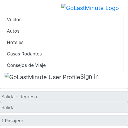
Vuelos
Ofertas de Viaje de
Autos
Último Minuto a Reus
Hoteles
Casas Rodantes
Solo ida
Consejos de Viaje
Sign in