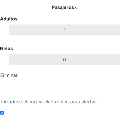
Pasajeros
×
Adultos
Niños
Eliminar
Completar
Buscar Vuelos
Añadir a alertas de tarifa
Buscar Vuelos