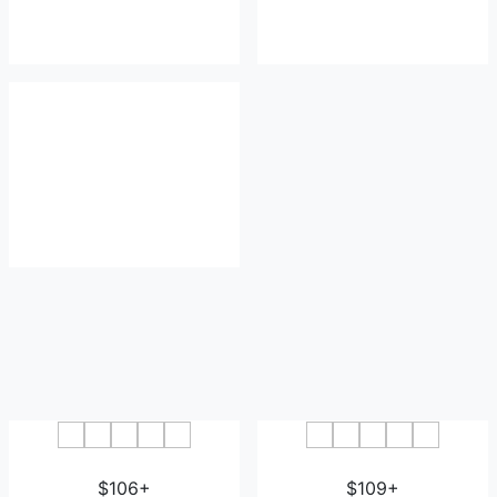
Hotel Reus Park
Crisol Quality Reus
$106+
$109+