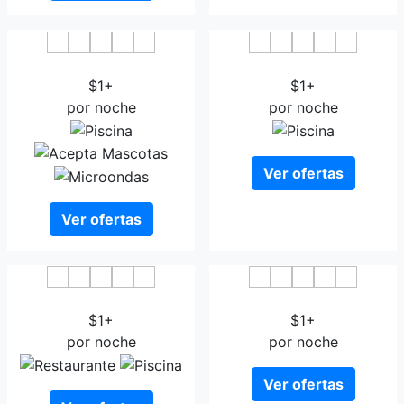
The Emerald Club
K K Beacon India
$1+
$1+
por noche
por noche
Ver ofertas
Ver ofertas
Nirali Resorts
Hotel The Sentosa
$1+
$1+
por noche
por noche
Ver ofertas