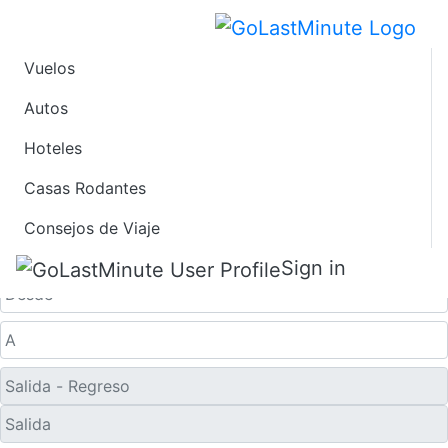
Vuelos
Ofertas de Viaje de
Autos
Hoteles
Último Minuto a
Casas Rodantes
Rajkot
Consejos de Viaje
Solo ida
Sign in