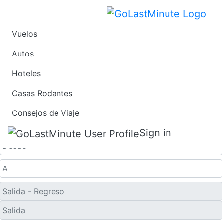
Vuelos
Ofertas de Viaje de
Autos
Hoteles
Último Minuto a
Casas Rodantes
Parma
Consejos de Viaje
Solo ida
Sign in