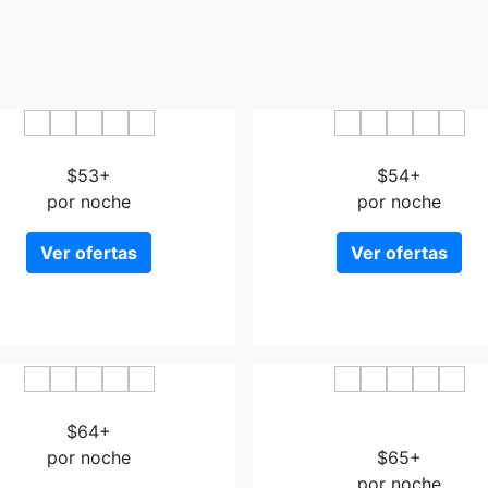
Hotel Stella 2000
Hotel Cavour Olbia
$53+
$54+
por noche
por noche
Ver ofertas
Ver ofertas
otel Ambrosio La Corte
Colonna Palace Hote
$64+
Mediterraneo
por noche
$65+
por noche