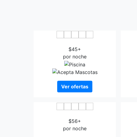
Hotel Moderno Olbia
$45+
por noche
Ver ofertas
Residence Olbia
H
$56+
por noche