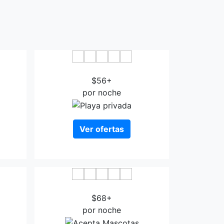
Olbia City Hotel
$56+
por noche
Ver ofertas
l
Hotel De Plam
$68+
por noche