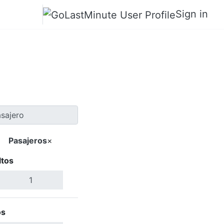
Sign in
o a Olbia
Pasajeros
×
ltos
Buscar Vuelos
os