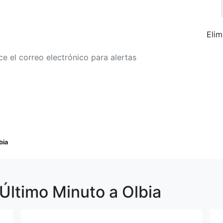
Elim
r a alertas de tarifa
Buscar Vuelos
bia
Último Minuto a Olbia