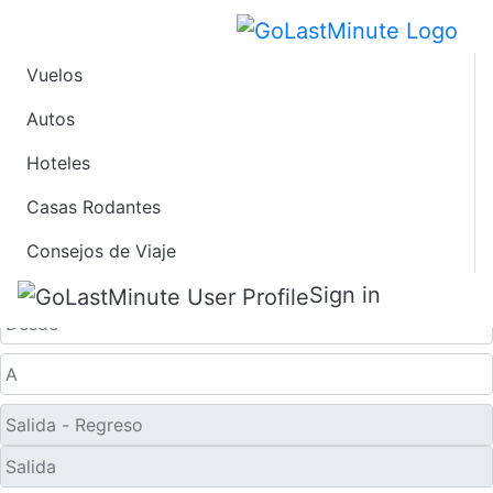
Vuelos
Ofertas de Viaje de
Autos
Hoteles
Último Minuto a
Casas Rodantes
Nishibaru
Consejos de Viaje
Solo ida
Sign in