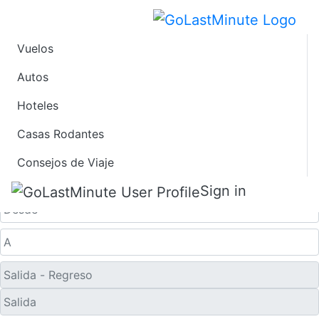
Vuelos
Ofertas de Viaje de
Autos
Hoteles
Último Minuto a
Casas Rodantes
Nagasaki
Consejos de Viaje
Solo ida
Sign in