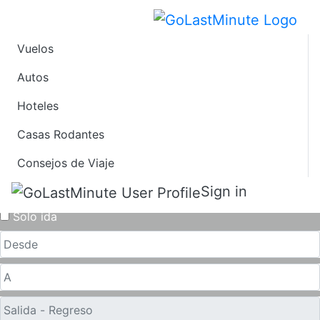
Vuelos
Ofertas de Viaje de
Autos
Hoteles
Último Minuto a Las
Casas Rodantes
Palmas de Gran
Consejos de Viaje
Canaria
Sign in
Solo ida