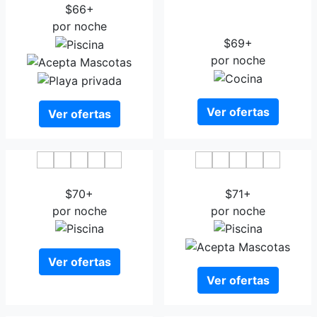
$66+
Hotel THe Senses
por noche
Collection
$69+
por noche
Ver ofertas
Ver ofertas
Sercotel Hotel Parque
Hotel Alisios Canteras
$70+
$71+
por noche
por noche
Ver ofertas
Ver ofertas