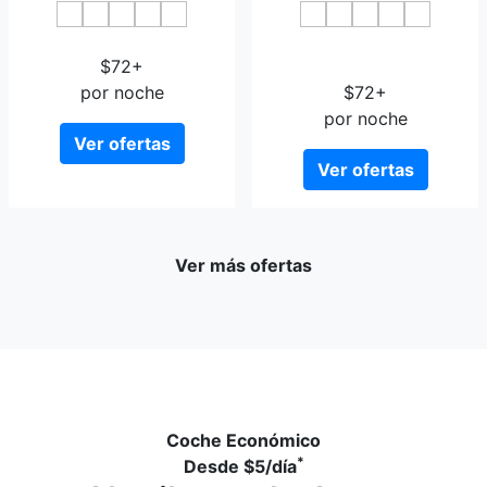
Triana-Teatro
Boutique Hotel Cordial
$72+
Malteses
por noche
$72+
por noche
Ver ofertas
Ver ofertas
Ver más ofertas
Coche Económico
*
Desde
$5
/día