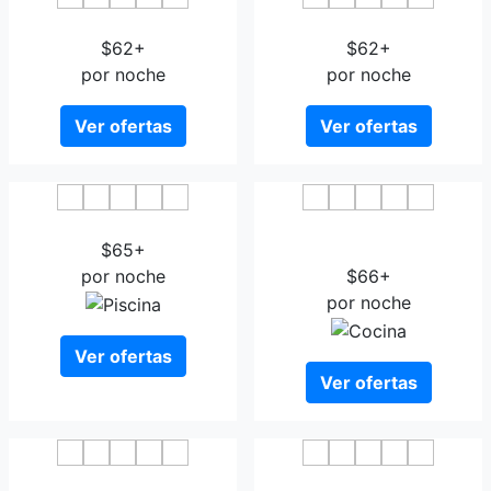
Sercotel Puerto de la Luz
TC Hotel Dona Luisa
$62+
$62+
por noche
por noche
Ver ofertas
Ver ofertas
Faycan Crucible
Hotel Atlanta Las Palmas
$65+
de Gran Canaria
por noche
$66+
por noche
Ver ofertas
Ver ofertas
Hotel Aloe Canteras
Maresia Canteras Urban