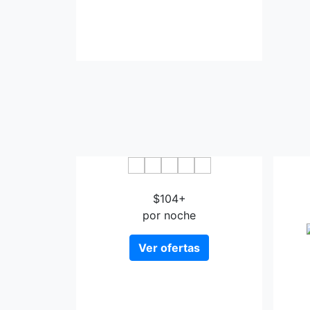
Hotelli Salpa
$104+
por noche
Ver ofertas