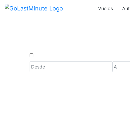
Vuelos
Aut
Ofertas de V
Solo ida