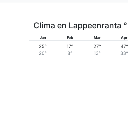
Clima en Lappeenranta
°
Jan
Feb
Mar
Apr
25°
17°
27°
47°
20°
8°
13°
33°