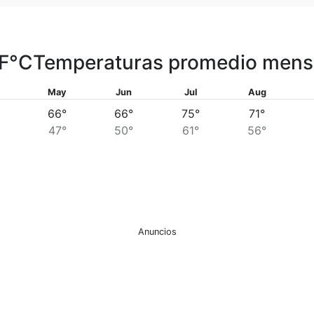
F
°C
Temperaturas promedio mens
May
Jun
Jul
Aug
66°
66°
75°
71°
47°
50°
61°
56°
Anuncios