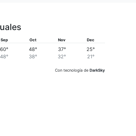
uales
Sep
Oct
Nov
Dec
60°
48°
37°
25°
48°
38°
32°
21°
Con tecnología de
DarkSky