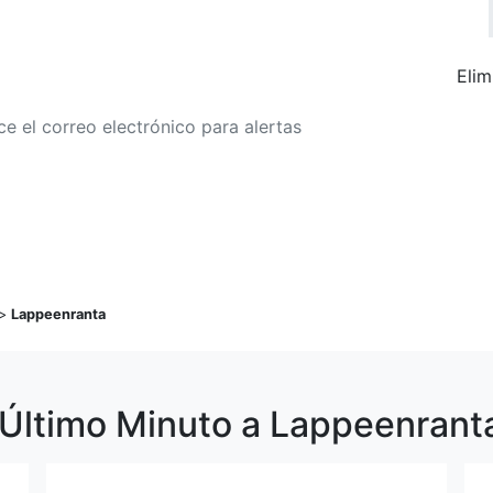
Elim
r a alertas de tarifa
Buscar Vuelos
>
Lappeenranta
 Último Minuto a Lappeenrant