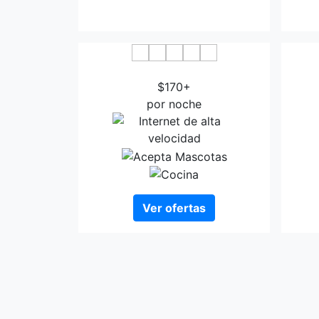
Original Sokos Hotel Lappee
$170+
por noche
Ver ofertas