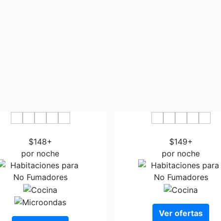
Scandic Patria
Hotelli Rakuuna
$148+
$149+
por noche
por noche
Ver ofertas