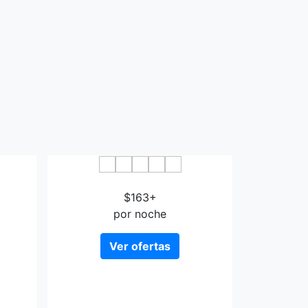
Boutique Hotel Old Spa
$163+
por noche
Ver ofertas