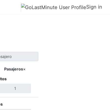
Sign in
 Lappeenranta
Pasajeros
×
ltos
Buscar Vuelos
os