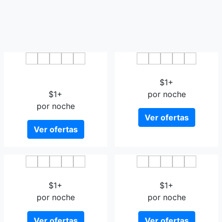
Toyoko Inn Izumo-shi
Hotel Takeshi Sanso
Ekimae
$1+
$1+
por noche
por noche
Ver ofertas
Ver ofertas
Twin Leaves Hotel Izumo
Marine Thalasso Izumo
$1+
$1+
por noche
por noche
Ver ofertas
Ver ofertas