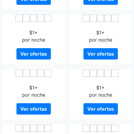
Izumo Royal Hotel
Green Rich Hotel Izumo
$1+
$1+
por noche
por noche
Ver ofertas
Ver ofertas
Hotel Rich Garden
Super Hotel Izumo Ekimae
$1+
$1+
por noche
por noche
Ver ofertas
Ver ofertas