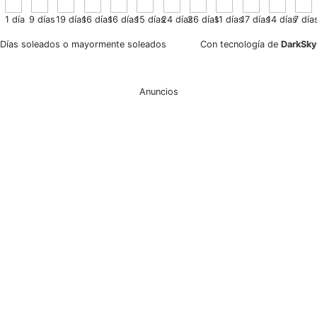
1
día
9
días
19
días
16
días
16
días
15
días
24
días
26
días
11
días
17
días
14
días
7
día
Días soleados o mayormente soleados
Con tecnología de
DarkSky
Anuncios