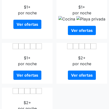
Dormy Inn Izumo
Kunibiki
$1+
$1+
por noche
por noche
Ver ofertas
Ver ofertas
Oyado Tsukiyonousagi
Takenoya Ryokan
$1+
$2+
por noche
por noche
Ver ofertas
Ver ofertas
Keiun
$2+
por noche