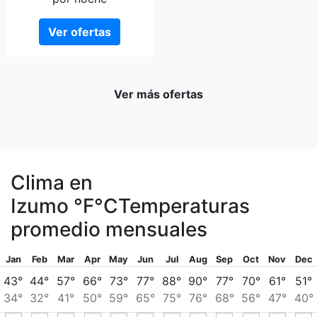
Ver ofertas
Ver más ofertas
Clima en
Izumo
°F
°C
Temperaturas
promedio mensuales
Jan
Feb
Mar
Apr
May
Jun
Jul
Aug
Sep
Oct
Nov
Dec
43°
44°
57°
66°
73°
77°
88°
90°
77°
70°
61°
51°
34°
32°
41°
50°
59°
65°
75°
76°
68°
56°
47°
40°