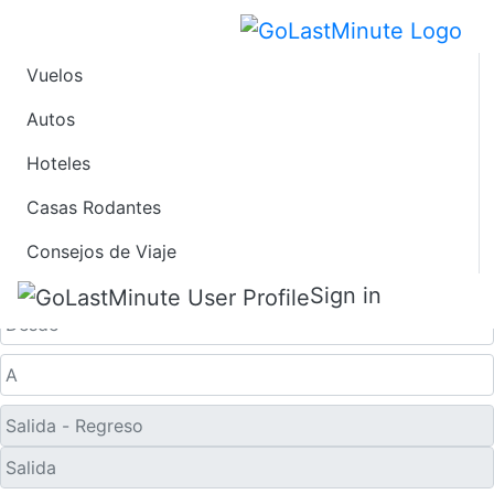
Vuelos
Ofertas de Viaje de
Autos
Hoteles
Último Minuto a
Casas Rodantes
Izumo
Consejos de Viaje
Solo ida
Sign in