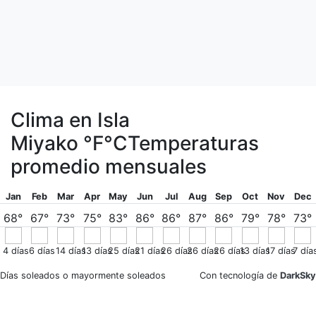
Clima en Isla
Miyako
°F
°C
Temperaturas
promedio mensuales
Jan
Feb
Mar
Apr
May
Jun
Jul
Aug
Sep
Oct
Nov
Dec
68°
67°
73°
75°
83°
86°
86°
87°
86°
79°
78°
73°
4
días
6
días
14
días
13
días
25
días
21
días
26
días
26
días
26
días
13
días
17
días
7
día
Días soleados o mayormente soleados
Con tecnología de
DarkSky