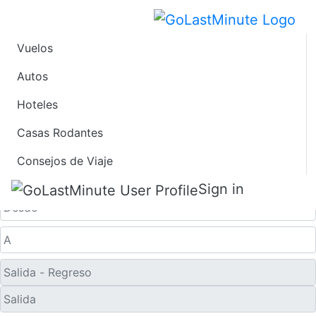
Vuelos
Ofertas de Viaje de
Autos
Hoteles
Último Minuto a Isla
Casas Rodantes
Miyako
Consejos de Viaje
Solo ida
Sign in