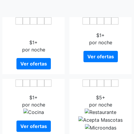
Sri Krishna Bhavan cultural
Hotel Hill View Hatton
hall @ hotel
$1+
$1+
por noche
por noche
Ver ofertas
Ver ofertas
Villa Serenity Hatton
Ceylon Tea Trails
$1+
$5+
por noche
por noche
Ver ofertas