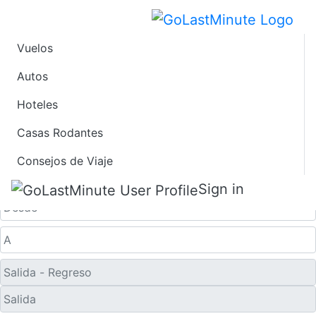
Vuelos
Ofertas de Viaje de
Autos
Hoteles
Último Minuto a
Casas Rodantes
Hatton
Consejos de Viaje
Solo ida
Sign in