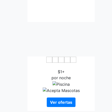
Zaver Pearl Continental Gwadar
$1+
por noche
Ver ofertas