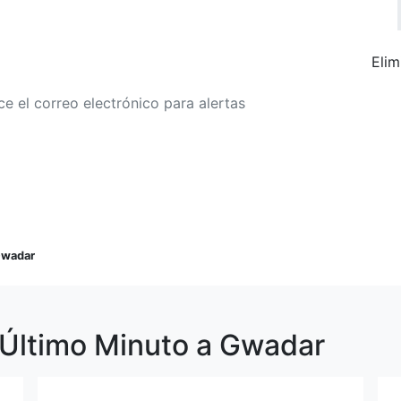
Elim
r a alertas de tarifa
Buscar Vuelos
wadar
 Último Minuto a Gwadar