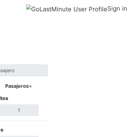
Sign in
o a Gwadar
Pasajeros
×
ltos
Buscar Vuelos
os