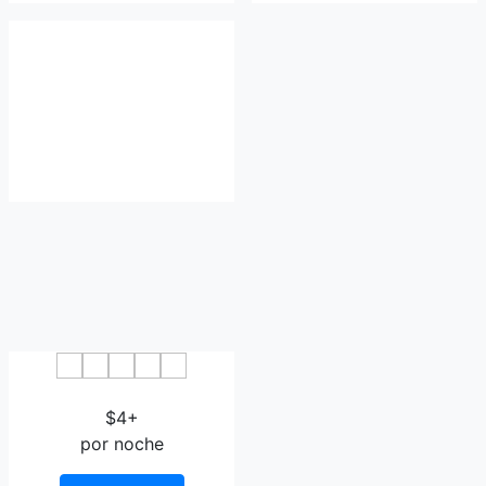
Trujillo Beach Eco-Resort
$4+
por noche