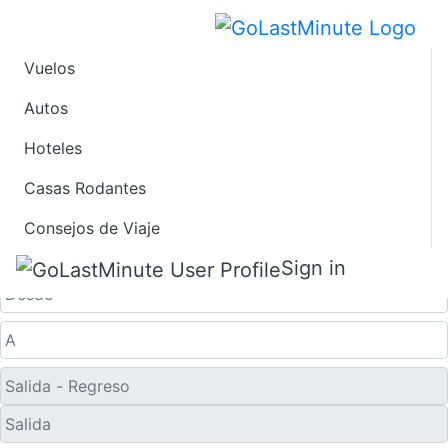
Vuelos
Ofertas de Viaje de
Autos
Hoteles
Último Minuto a
Casas Rodantes
Guanaja
Consejos de Viaje
Solo ida
Sign in